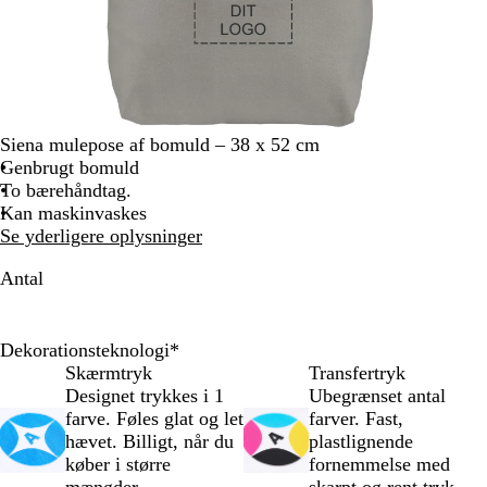
Siena mulepose af bomuld – 38 x 52 cm
Genbrugt bomuld
To bærehåndtag.
Kan maskinvaskes
Se yderligere oplysninger
Antal
Dekorationsteknologi
*
Skærmtryk
Transfertryk
Designet trykkes i 1
Ubegrænset antal
farve. Føles glat og let
farver. Fast,
hævet. Billigt, når du
plastlignende
køber i større
fornemmelse med