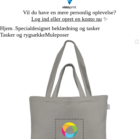
Slide
Vil du have en mere personlig oplevelse?
1
Log ind eller opret en konto nu
✨
af
Hjem
Specialdesignet beklædning og tasker
1
...
Tasker og rygsække
Muleposer
Slide
Zoombart
Zoomet
Brug
Klik
1
billede
til
tasterne
for
af
minimum
plus
at
1
og
udvide
minus
til
at
zoome
og
piletasterne
til
at
panorere