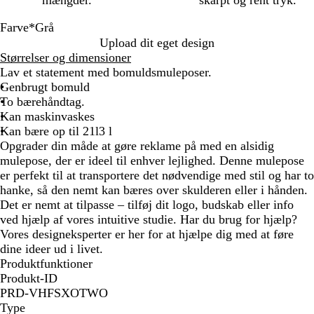
mængder.
skarpt og rent tryk.
Farve
*
Grå
N
G
Upload dit eget design
a
r
Størrelser og dimensioner
t
å
Lav et statement med bomuldsmuleposer.
u
Genbrugt bomuld
r
To bærehåndtag.
f
Kan maskinvaskes
a
Kan bære op til 21l3 l
r
Opgrader din måde at gøre reklame på med en alsidig
v
mulepose, der er ideel til enhver lejlighed. Denne mulepose
e
er perfekt til at transportere det nødvendige med stil og har to
t
hanke, så den nemt kan bæres over skulderen eller i hånden.
Det er nemt at tilpasse – tilføj dit logo, budskab eller info
ved hjælp af vores intuitive studie. Har du brug for hjælp?
Vores designeksperter er her for at hjælpe dig med at føre
dine ideer ud i livet.
Produktfunktioner
Produkt-ID
PRD-VHFSXOTWO
Type