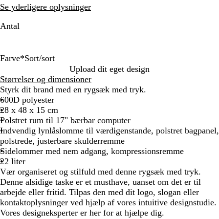
Se yderligere oplysninger
Antal
Farve
*
Sort/sort
S
G
O
Upload dit eget design
o
r
l
Størrelser og dimensioner
r
å
i
Styrk dit brand med en rygsæk med tryk.
t
m
v
600D polyester
/
e
e
28 x 48 x 15 cm
s
r
n
Polstret rum til 17" bærbar computer
o
g
g
Indvendig lynlåslomme til værdigenstande, polstret bagpanel,
r
e
r
polstrede, justerbare skulderremme
t
l
ø
Sidelommer med nem adgang, kompressionsremme
/
n
22 liter
s
/
Vær organiseret og stilfuld med denne rygsæk med tryk.
o
s
Denne alsidige taske er et musthave, uanset om det er til
r
o
arbejde eller fritid. Tilpas den med dit logo, slogan eller
t
r
kontaktoplysninger ved hjælp af vores intuitive designstudie.
t
Vores designeksperter er her for at hjælpe dig.