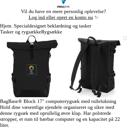
Slide
Vil du have en mere personlig oplevelse?
1
Log ind eller opret en konto nu
✨
af
Hjem
Specialdesignet beklædning og tasker
1
...
Tasker og rygsække
Rygsække
Slide
Zoombart
Zoomet
Brug
Klik
Zoombart
Zoomet
Brug
Klik
1
billede
til
tasterne
for
billede
til
tasterne
for
af
minimum
plus
at
minimum
plus
at
2
og
udvide
og
udvide
minus
minus
til
til
at
at
zoome
zoome
og
og
piletasterne
piletasterne
til
til
BagBase® Block 17" computerrygsæk med rullelukning
at
at
Hold dine væsentlige ejendele organiseret og sikre med
panorere
panorere
denne rygsæk med oprullelig øvre klap. Har polstrede
stropper, et rum til bærbar computer og en kapacitet på 22
liter.