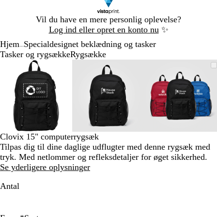
Slide
Vil du have en mere personlig oplevelse?
1
Log ind eller opret en konto nu
✨
af
Hjem
Specialdesignet beklædning og tasker
1
...
Tasker og rygsække
Rygsække
Slide
Zoombart
Zoomet
Brug
Klik
Zoombart
Zoomet
Brug
Klik
Zoombart
Zoomet
Brug
Klik
1
billede
til
tasterne
for
billede
til
tasterne
for
billede
til
tasterne
for
af
minimum
plus
at
minimum
plus
at
minimum
plus
at
3
og
udvide
og
udvide
og
udvide
minus
minus
minus
til
til
til
at
at
at
zoome
zoome
zoome
Clovix 15" computerrygsæk
og
og
og
Tilpas dig til dine daglige udflugter med denne rygsæk med
piletasterne
piletasterne
piletastern
tryk. Med netlommer og refleksdetaljer for øget sikkerhed.
til
til
til
Se yderligere oplysninger
at
at
at
panorere
panorere
panorere
Antal