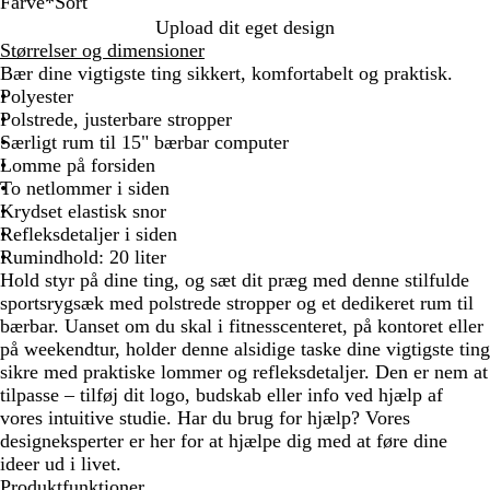
Farve
*
Sort
S
K
R
Upload dit eget design
o
o
ø
Størrelser og dimensioner
r
n
d
Bær dine vigtigste ting sikkert, komfortabelt og praktisk.
t
g
Polyester
e
Polstrede, justerbare stropper
b
Særligt rum til 15" bærbar computer
l
Lomme på forsiden
å
To netlommer i siden
Krydset elastisk snor
Refleksdetaljer i siden
Rumindhold: 20 liter
Hold styr på dine ting, og sæt dit præg med denne stilfulde
sportsrygsæk med polstrede stropper og et dedikeret rum til
bærbar. Uanset om du skal i fitnesscenteret, på kontoret eller
på weekendtur, holder denne alsidige taske dine vigtigste ting
sikre med praktiske lommer og refleksdetaljer. Den er nem at
tilpasse – tilføj dit logo, budskab eller info ved hjælp af
vores intuitive studie. Har du brug for hjælp? Vores
designeksperter er her for at hjælpe dig med at føre dine
ideer ud i livet.
Produktfunktioner