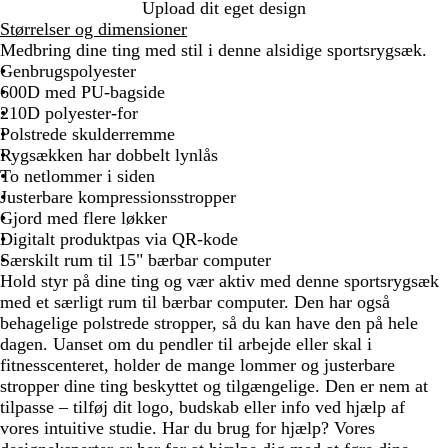
S
M
B
M
Upload dit eget design
o
ø
e
a
Størrelser og dimensioner
r
r
i
r
Medbring dine ting med stil i denne alsidige sportsrygsæk.
t
k
g
i
Genbrugspolyester
e
e
n
600D med PU-bagside
g
e
210D polyester-for
r
b
Polstrede skulderremme
ø
l
Rygsækken har dobbelt lynlås
n
å
To netlommer i siden
Justerbare kompressionsstropper
Gjord med flere løkker
Digitalt produktpas via QR-kode
Særskilt rum til 15" bærbar computer
Hold styr på dine ting og vær aktiv med denne sportsrygsæk
med et særligt rum til bærbar computer. Den har også
behagelige polstrede stropper, så du kan have den på hele
dagen. Uanset om du pendler til arbejde eller skal i
fitnesscenteret, holder de mange lommer og justerbare
stropper dine ting beskyttet og tilgængelige. Den er nem at
tilpasse – tilføj dit logo, budskab eller info ved hjælp af
vores intuitive studie. Har du brug for hjælp? Vores