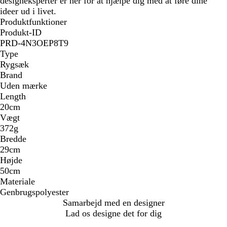
designeksperter er her for at hjælpe dig med at føre dine
ideer ud i livet.
Produktfunktioner
Produkt-ID
PRD-4N3OEP8T9
Type
Rygsæk
Brand
Uden mærke
Length
20cm
Vægt
372g
Bredde
29cm
Højde
50cm
Materiale
Genbrugspolyester
Samarbejd med en designer
Lad os designe det for dig