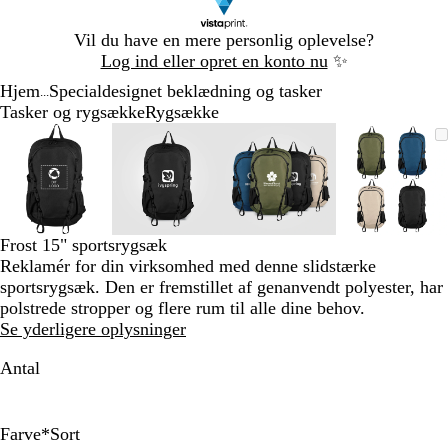
Slide
Vil du have en mere personlig oplevelse?
1
Log ind eller opret en konto nu
✨
af
Hjem
Specialdesignet beklædning og tasker
1
...
Tasker og rygsække
Rygsække
Slide
Zoombart
Zoomet
Brug
Klik
Zoombart
Zoomet
Brug
Klik
Zoombart
Zoomet
Brug
Klik
Zoomba
Zoomet
Brug
Klik
1
billede
til
tasterne
for
billede
til
tasterne
for
billede
til
tasterne
for
billede
til
tasterne
for
af
minimum
plus
at
minimum
plus
at
minimum
plus
at
minim
plus
at
4
og
udvide
og
udvide
og
udvide
og
udvide
minus
minus
minus
minus
til
til
til
til
Frost 15" sportsrygsæk
at
at
at
at
Reklamér for din virksomhed med denne slidstærke
zoome
zoome
zoome
zoome
sportsrygsæk. Den er fremstillet af genanvendt polyester, har
og
og
og
og
polstrede stropper og flere rum til alle dine behov.
piletasterne
piletasterne
piletasterne
piletast
Se yderligere oplysninger
til
til
til
til
at
at
at
at
Antal
panorere
panorere
panorere
panorer
Farve
*
Sort