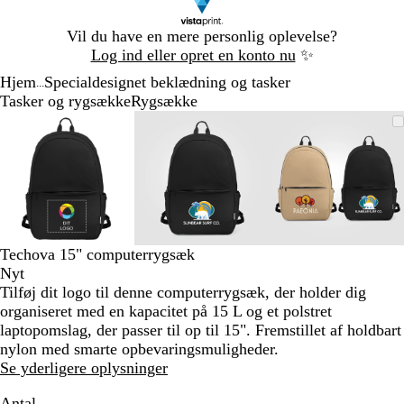
Slide
Vil du have en mere personlig oplevelse?
1
Log ind eller opret en konto nu
✨
af
Hjem
Specialdesignet beklædning og tasker
1
...
Tasker og rygsække
Rygsække
Slide
Zoombart
Zoomet
Brug
Klik
Zoombart
Zoomet
Brug
Klik
Zoombart
Zoomet
Brug
Klik
1
billede
til
tasterne
for
billede
til
tasterne
for
billede
til
tasterne
for
af
minimum
plus
at
minimum
plus
at
minimum
plus
at
3
og
udvide
og
udvide
og
udvide
minus
minus
minus
til
til
til
at
at
at
zoome
zoome
zoome
Techova 15" computerrygsæk
og
og
og
Nyt
piletasterne
piletasterne
piletastern
Tilføj dit logo til denne computerrygsæk, der holder dig
til
til
til
organiseret med en kapacitet på 15 L og et polstret
at
at
at
laptopomslag, der passer til op til 15". Fremstillet af holdbart
panorere
panorere
panorere
nylon med smarte opbevaringsmuligheder.
Se yderligere oplysninger
Antal