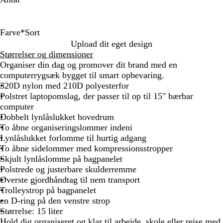
Farve
*
Sort
S
H
Upload dit eget design
o
u
Størrelser og dimensioner
r
d
Organiser din dag og promover dit brand med en
t
f
computerrygsæk bygget til smart opbevaring.
a
320D nylon med 210D polyesterfor
r
Polstret laptopomslag, der passer til op til 15" bærbar
v
computer
e
Dobbelt lynlåslukket hovedrum
t
To åbne organiseringslommer indeni
Lynlåslukket forlomme til hurtig adgang
To åbne sidelommer med kompressionsstropper
Skjult lynlåslomme på bagpanelet
Polstrede og justerbare skulderremme
Øverste gjordhåndtag til nem transport
Trolleystrop på bagpanelet
en D-ring på den venstre strop
Størrelse: 15 liter
Hold dig organiseret og klar til arbejde, skole eller rejse med