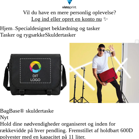
Slide
Vil du have en mere personlig oplevelse?
1
Log ind eller opret en konto nu
✨
af
Hjem
Specialdesignet beklædning og tasker
1
...
Tasker og rygsække
Skuldertasker
Slide
Zoombart
Zoomet
Brug
Klik
Zoombart
Zoomet
Brug
Klik
1
billede
til
tasterne
for
billede
til
tasterne
for
af
minimum
plus
at
minimum
plus
at
2
og
udvide
og
udvide
minus
minus
til
til
at
at
zoome
zoome
og
og
piletasterne
piletasterne
til
til
BagBase® skuldertaske
at
at
Nyt
panorere
panorere
Hold dine nødvendigheder organiseret og inden for
rækkevidde på hver pendling. Fremstillet af holdbart 600D
polyester med en kapacitet på 11 liter.