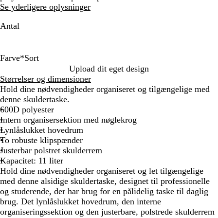
Se yderligere oplysninger
Antal
Farve
*
Sort
S
G
K
L
F
Upload dit eget design
o
r
l
y
r
Størrelser og dimensioner
r
a
a
s
a
Hold dine nødvendigheder organiseret og tilgængelige med
t
f
s
k
n
denne skuldertaske.
i
s
o
s
600D polyester
t
i
n
k
Intern organisersektion med nøglekrog
g
s
g
m
Lynlåslukket hovedrum
r
k
e
a
To robuste klipspænder
å
r
b
r
Justerbar polstret skulderrem
ø
l
i
Kapacitet: 11 liter
d
å
n
Hold dine nødvendigheder organiseret og let tilgængelige
e
med denne alsidige skuldertaske, designet til professionelle
b
og studerende, der har brug for en pålidelig taske til daglig
l
brug. Det lynlåslukket hovedrum, den interne
å
organiseringssektion og den justerbare, polstrede skulderrem