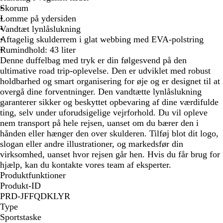
l
e
Skorum
e
b
Lomme på ydersiden
r
l
Vandtæt lynlåslukning
e
å
Aftagelig skulderrem i glat webbing med EVA-polstring
t
Rumindhold: 43 liter
Denne duffelbag med tryk er din følgesvend på den
ultimative road trip-oplevelse. Den er udviklet med robust
holdbarhed og smart organisering for øje og er designet til at
overgå dine forventninger. Den vandtætte lynlåslukning
garanterer sikker og beskyttet opbevaring af dine værdifulde
ting, selv under uforudsigelige vejrforhold. Du vil opleve
nem transport på hele rejsen, uanset om du bærer den i
hånden eller hænger den over skulderen. Tilføj blot dit logo,
slogan eller andre illustrationer, og markedsfør din
virksomhed, uanset hvor rejsen går hen. Hvis du får brug for
hjælp, kan du kontakte vores team af eksperter.
Produktfunktioner
Produkt-ID
PRD-JFFQDKLYR
Type
Sportstaske