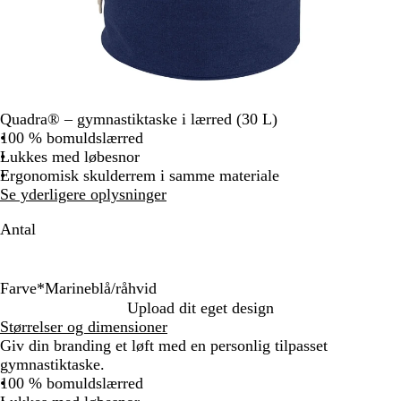
Quadra® – gymnastiktaske i lærred (30 L)
100 % bomuldslærred
Lukkes med løbesnor
Ergonomisk skulderrem i samme materiale
Se yderligere oplysninger
Antal
Farve
*
Marineblå/råhvid
N
M
Upload dit eget design
a
a
Størrelser og dimensioner
t
r
Giv din branding et løft med en personlig tilpasset
u
i
gymnastiktaske.
r
n
100 % bomuldslærred
f
e