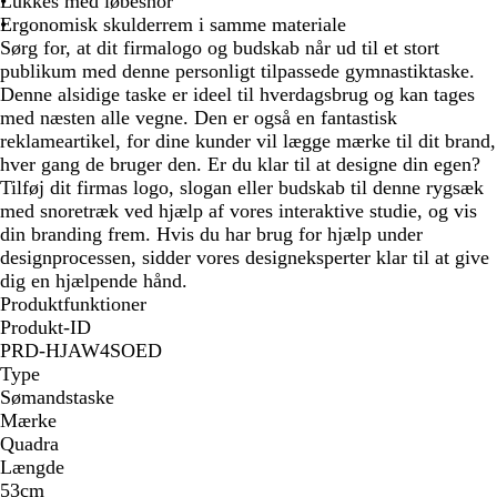
Lukkes med løbesnor
a
b
Ergonomisk skulderrem i samme materiale
r
l
Sørg for, at dit firmalogo og budskab når ud til et stort
v
å
publikum med denne personligt tilpassede gymnastiktaske.
e
/
Denne alsidige taske er ideel til hverdagsbrug og kan tages
t
r
med næsten alle vegne. Den er også en fantastisk
å
reklameartikel, for dine kunder vil lægge mærke til dit brand,
h
hver gang de bruger den. Er du klar til at designe din egen?
v
Tilføj dit firmas logo, slogan eller budskab til denne rygsæk
i
med snoretræk ved hjælp af vores interaktive studie, og vis
d
din branding frem. Hvis du har brug for hjælp under
designprocessen, sidder vores designeksperter klar til at give
dig en hjælpende hånd.
Produktfunktioner
Produkt-ID
PRD-HJAW4SOED
Type
Sømandstaske
Mærke
Quadra
Længde
53cm