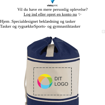
Slide
Vil du have en mere personlig oplevelse?
1
Log ind eller opret en konto nu
✨
af
Hjem
Specialdesignet beklædning og tasker
1
...
Tasker og rygsække
Sports- og gymnastiktasker
Slide
Zoombart
Zoomet
Brug
Klik
1
billede
til
tasterne
for
af
minimum
plus
at
1
og
udvide
minus
til
at
zoome
og
piletasterne
til
at
panorere