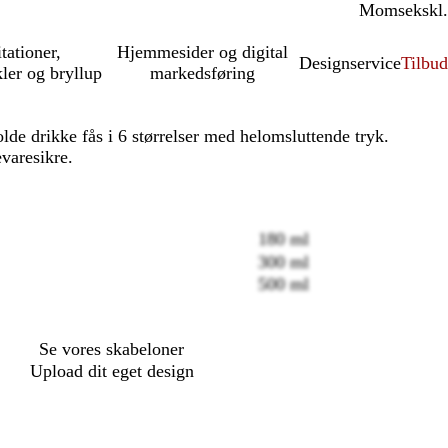
Moms
inkl.
ekskl.
itationer,
Hjemmesider og digital
Designservice
Tilbud
kler og bryllup
markedsføring
lde drikke fås i 6 størrelser med helomsluttende tryk.
evaresikre.
180 ml
300 ml
Loading
500 ml
options
Se vores skabeloner
Upload dit eget design