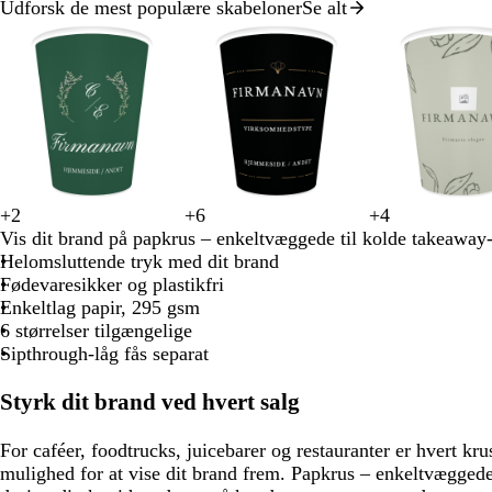
Udforsk de mest populære skabeloner
Se alt
Slide
1
af
8
+
2
+
6
+
4
s
h
l
m
g
s
h
h
h
b
l
o
c
b
c
Vis dit brand på papkrus – enkeltvæggede til kolde takeaway
k
v
y
ø
r
o
v
v
v
r
y
l
r
r
r
Helomsluttende tryk med dit brand
o
i
s
r
å
r
i
i
i
u
s
i
e
u
e
Fødevaresikker og plastikfri
v
d
e
k
t
d
d
d
n
e
v
m
n
m
Enkeltlag papir, 295 gsm
g
b
e
g
e
e
e
6 størrelser tilgængelige
r
l
b
r
n
Sipthrough-låg fås separat
ø
å
l
å
g
n
å
r
Styrk dit brand ved hvert salg
ø
n
For caféer, foodtrucks, juicebarer og restauranter er hvert kr
mulighed for at vise dit brand frem. Papkrus – enkeltvæggede 