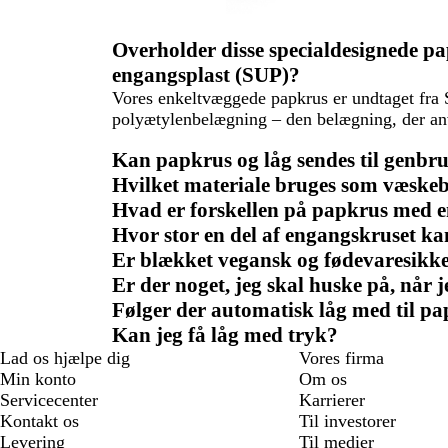
Overholder disse specialdesignede pap
engangsplast (SUP)?
Vores enkeltvæggede papkrus er undtaget fra S
polyætylenbelægning – den belægning, der anv
Kan papkrus og låg sendes til genbru
Hvilket materiale bruges som væskeba
Hvad er forskellen på papkrus med e
Hvor stor en del af engangskruset ka
Er blækket vegansk og fødevaresikk
Er der noget, jeg skal huske på, når
Følger der automatisk låg med til p
Kan jeg få låg med tryk?
Lad os hjælpe dig
Vores firma
Min konto
Om os
Servicecenter
Karrierer
Kontakt os
Til investorer
Levering
Til medier