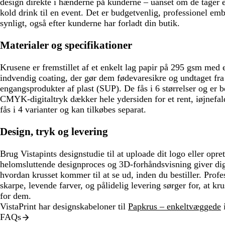
design direkte i hænderne på kunderne – uanset om de tager e
kold drink til en event. Det er budgetvenlig, professionel emb
synligt, også efter kunderne har forladt din butik.
Materialer og specifikationer
Krusene er fremstillet af et enkelt lag papir på 295 gsm med e
indvendig coating, der gør dem fødevaresikre og undtaget fra
engangsprodukter af plast (SUP). De fås i 6 størrelser og er b
CMYK-digitaltryk dækker hele ydersiden for et rent, iøjnefal
fås i 4 varianter og kan tilkøbes separat.
Design, tryk og levering
Brug Vistapints designstudie til at uploade dit logo eller opre
helomsluttende designproces og 3D-forhåndsvisning giver dig
hvordan krusset kommer til at se ud, inden du bestiller. Profes
skarpe, levende farver, og pålidelig levering sørger for, at kr
for dem.
VistaPrint har designskabeloner til
Papkrus – enkeltvæggede
i
FAQs