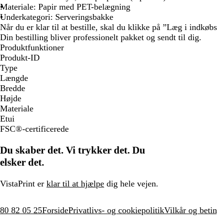
Materiale: Papir med PET-belægning
Underkategori: Serveringsbakke
Når du er klar til at bestille, skal du klikke på ”Læg i indkøb
Din bestilling bliver professionelt pakket og sendt til dig.
Produktfunktioner
Produkt-ID
Type
Længde
Bredde
Højde
Materiale
Etui
FSC®-certificerede
Du skaber det. Vi trykker det. Du
elsker det.
VistaPrint er
klar til at hjælpe
dig hele vejen.
80 82 05 25
Forside
Privatlivs- og cookiepolitik
Vilkår og betin