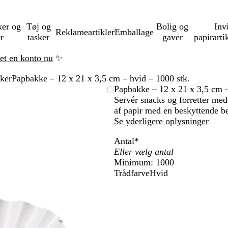
ker og
Tøj og
Bolig og
Inv
Reklameartikler
Emballage
er
tasker
gaver
papirarti
ret en konto nu
✨
ker
Papbakke – 12 x 21 x 3,5 cm – hvid – 1000 stk.
Papbakke – 12 x 21 x 3,5 cm –
Servér snacks og forretter med
af papir med en beskyttende b
Se yderligere oplysninger
Antal
*
Minimum: 1000
Trådfarve
Hvid
H
v
i
d