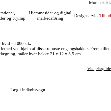
Moms
inkl.
ekskl.
itationer,
Hjemmesider og digital
Designservice
Tilbud
kler og bryllup
markedsføring
 hvid – 1000 stk.
 lethed ved hjælp af disse robuste engangsbakker. Fremstillet
elægning, måler hver bakke 21 x 12 x 3,5 cm.
Vis prisguide
Læg i indkøbsvogn