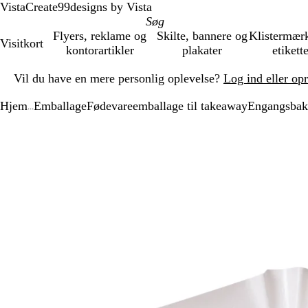
VistaCreate
99designs by Vista
Flyers, reklame og
Skilte, bannere og
Klistermær
Visitkort
kontorartikler
plakater
etikett
Slide
Vil du have en mere personlig oplevelse?
Log ind eller op
1
af
Hjem
Emballage
Fødevareemballage til takeaway
Engangsbak
1
...
Slide
Zoombart
Zoomet
Brug
Klik
1
billede
til
tasterne
for
af
minimum
plus
at
1
og
udvide
minus
til
at
zoome
og
piletasterne
til
at
panorere