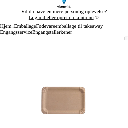
Slide
Vil du have en mere personlig oplevelse?
1
Log ind eller opret en konto nu
✨
af
Hjem
Emballage
Fødevareemballage til takeaway
1
...
Engangsservice
Engangstallerkener
Slide
Zoombart
Zoomet
Brug
Klik
1
billede
til
tasterne
for
af
minimum
plus
at
1
og
udvide
minus
til
at
zoome
og
piletasterne
til
at
panorere