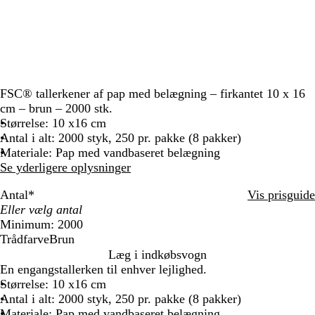
FSC® tallerkener af pap med belægning – firkantet 10 x 16
cm – brun – 2000 stk.
Størrelse: 10 x16 cm
Antal i alt: 2000 styk, 250 pr. pakke (8 pakker)
Materiale: Pap med vandbaseret belægning
Se yderligere oplysninger
Antal
*
Vis prisguide
Minimum: 2000
Trådfarve
Brun
B
Læg i indkøbsvogn
r
En engangstallerken til enhver lejlighed.
u
Størrelse: 10 x16 cm
n
Antal i alt: 2000 styk, 250 pr. pakke (8 pakker)
Materiale: Pap med vandbaseret belægning