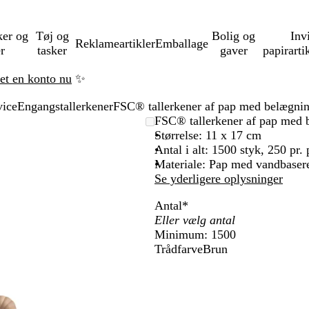
ker og
Tøj og
Bolig og
Inv
Reklameartikler
Emballage
er
tasker
gaver
papirarti
ret en konto nu
✨
vice
Engangstallerkener
FSC® tallerkener af pap med belægning
FSC® tallerkener af pap med b
Størrelse: 11 x 17 cm
Antal i alt: 1500 styk, 250 pr.
Materiale: Pap med vandbaser
Se yderligere oplysninger
Antal
*
Minimum: 1500
Trådfarve
Brun
B
r
u
n