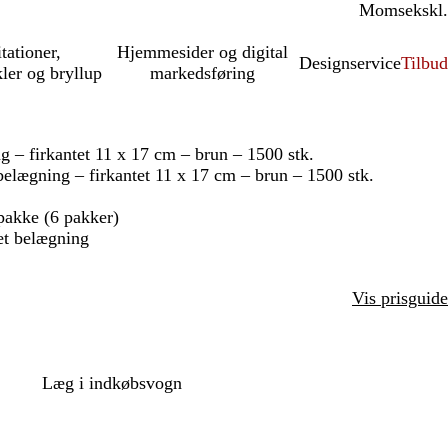
Moms
inkl.
ekskl.
itationer,
Hjemmesider og digital
Designservice
Tilbud
kler og bryllup
markedsføring
 – firkantet 11 x 17 cm – brun – 1500 stk.
elægning – firkantet 11 x 17 cm – brun – 1500 stk.
 pakke (6 pakker)
et belægning
Vis prisguide
Læg i indkøbsvogn