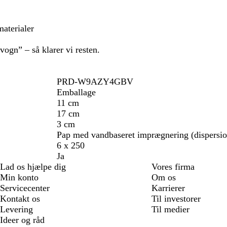
materialer
svogn” – så klarer vi resten.
PRD-W9AZY4GBV
Emballage
11 cm
17 cm
3 cm
Pap med vandbaseret imprægnering (dispersio
6 x 250
Ja
Lad os hjælpe dig
Vores firma
Min konto
Om os
Servicecenter
Karrierer
Kontakt os
Til investorer
Levering
Til medier
Ideer og råd