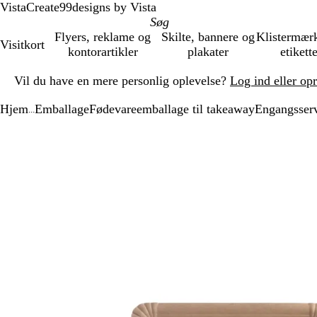
VistaCreate
99designs by Vista
Flyers, reklame og
Skilte, bannere og
Klistermær
Visitkort
kontorartikler
plakater
etikett
Slide
Vil du have en mere personlig oplevelse?
Log ind eller op
1
af
Hjem
Emballage
Fødevareemballage til takeaway
Engangsser
1
...
Slide
Zoombart
Zoomet
Brug
Klik
1
billede
til
tasterne
for
af
minimum
plus
at
1
og
udvide
minus
til
at
zoome
og
piletasterne
til
at
panorere