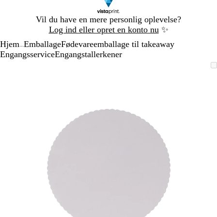
Slide
Vil du have en mere personlig oplevelse?
1
Log ind eller opret en konto nu
✨
af
Hjem
Emballage
Fødevareemballage til takeaway
1
...
Engangsservice
Engangstallerkener
Slide
Zoombart
Zoomet
Brug
Klik
1
billede
til
tasterne
for
af
minimum
plus
at
1
og
udvide
minus
til
at
zoome
og
piletasterne
til
at
panorere