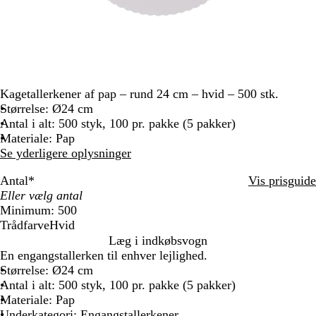
Kagetallerkener af pap – rund 24 cm – hvid – 500 stk.
Størrelse: Ø24 cm
Antal i alt: 500 styk, 100 pr. pakke (5 pakker)
Materiale: Pap
Se yderligere oplysninger
Antal
*
Vis prisguide
Minimum: 500
Trådfarve
Hvid
H
Læg i indkøbsvogn
v
En engangstallerken til enhver lejlighed.
i
Størrelse: Ø24 cm
d
Antal i alt: 500 styk, 100 pr. pakke (5 pakker)
Materiale: Pap
Underkategori: Engangstallerkener