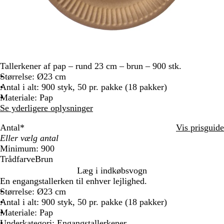
Tallerkener af pap – rund 23 cm – brun – 900 stk.
Størrelse: Ø23 cm
Antal i alt: 900 styk, 50 pr. pakke (18 pakker)
Materiale: Pap
Se yderligere oplysninger
Antal
*
Vis prisguide
Minimum: 900
Trådfarve
Brun
B
Læg i indkøbsvogn
r
En engangstallerken til enhver lejlighed.
u
Størrelse: Ø23 cm
n
Antal i alt: 900 styk, 50 pr. pakke (18 pakker)
Materiale: Pap
Underkategori: Engangstallerkener