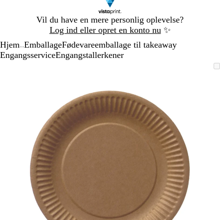
Slide
Vil du have en mere personlig oplevelse?
1
Log ind eller opret en konto nu
✨
af
Hjem
Emballage
Fødevareemballage til takeaway
1
...
Engangsservice
Engangstallerkener
Slide
Zoombart
Zoomet
Brug
Klik
1
billede
til
tasterne
for
af
minimum
plus
at
1
og
udvide
minus
til
at
zoome
og
piletasterne
til
at
panorere