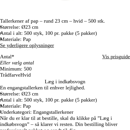
Tallerkener af pap – rund 23 cm – hvid – 500 stk.
Størrelse: Ø23 cm
Antal i alt: 500 styk, 100 pr. pakke (5 pakker)
Materiale: Pap
Se yderligere oplysninger
Antal
*
Vis prisguide
Minimum: 500
Trådfarve
Hvid
H
Læg i indkøbsvogn
v
En engangstallerken til enhver lejlighed.
i
Størrelse: Ø23 cm
d
Antal i alt: 500 styk, 100 pr. pakke (5 pakker)
Materiale: Pap
Underkategori: Engangstallerkener
Når du er klar til at bestille, skal du klikke på ”Læg i
indkøbsvogn” – så klarer vi resten. Din bestilling bliver