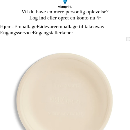
Slide
Vil du have en mere personlig oplevelse?
1
Log ind eller opret en konto nu
✨
af
Hjem
Emballage
Fødevareemballage til takeaway
1
...
Engangsservice
Engangstallerkener
Slide
Zoombart
Zoomet
Brug
Klik
1
billede
til
tasterne
for
af
minimum
plus
at
1
og
udvide
minus
til
at
zoome
og
piletasterne
til
at
panorere