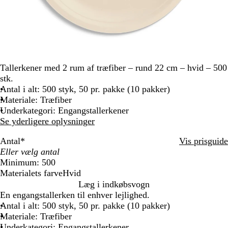
Tallerkener med 2 rum af træfiber – rund 22 cm – hvid – 500
stk.
Antal i alt: 500 styk, 50 pr. pakke (10 pakker)
Materiale: Træfiber
Underkategori: Engangstallerkener
Se yderligere oplysninger
Antal
*
Vis prisguide
Minimum: 500
Materialets farve
Hvid
H
Læg i indkøbsvogn
v
En engangstallerken til enhver lejlighed.
i
Antal i alt: 500 styk, 50 pr. pakke (10 pakker)
d
Materiale: Træfiber
Underkategori: Engangstallerkener