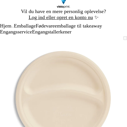
Slide
Vil du have en mere personlig oplevelse?
1
Log ind eller opret en konto nu
✨
af
Hjem
Emballage
Fødevareemballage til takeaway
1
...
Engangsservice
Engangstallerkener
Slide
Zoombart
Zoomet
Brug
Klik
1
billede
til
tasterne
for
af
minimum
plus
at
1
og
udvide
minus
til
at
zoome
og
piletasterne
til
at
panorere