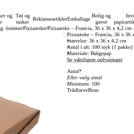
ker og
Tøj og
Bolig og
Inv
Reklameartikler
Emballage
er
tasker
gaver
papirarti
g -lommer
Pizzaæsker
Pizzaæske – Francia, 36 x 36 x 4,2 cm 
Pizzaæske – Francia, 36 x 36 
Størrelse: 36 x 36 x 4,2 cm
Antal i alt: 100 styk (1 pakke)
Materiale: Bølgepap
Se yderligere oplysninger
Antal
*
Minimum: 100
Trådfarve
Brun
B
r
u
n