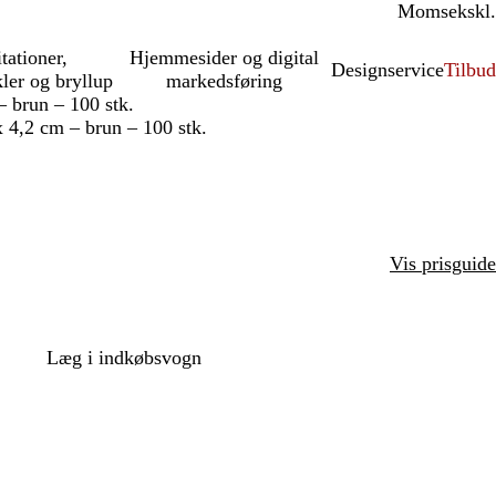
Moms
inkl.
ekskl.
itationer,
Hjemmesider og digital
Designservice
Tilbud
kler og bryllup
markedsføring
– brun – 100 stk.
x 4,2 cm – brun – 100 stk.
Vis prisguide
Læg i indkøbsvogn