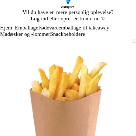
Slide
Vil du have en mere personlig oplevelse?
1
Log ind eller opret en konto nu
✨
af
Hjem
Emballage
Fødevareemballage til takeaway
1
...
Madæsker og -lommer
Snackbeholdere
Slide
Zoombart
Zoomet
Brug
Klik
1
billede
til
tasterne
for
af
minimum
plus
at
1
og
udvide
minus
til
at
zoome
og
piletasterne
til
at
panorere