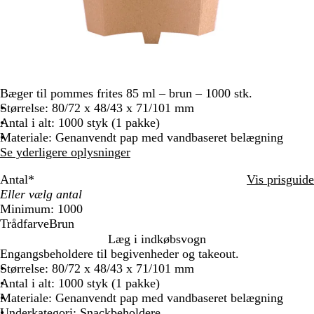
Bæger til pommes frites 85 ml – brun – 1000 stk.
Størrelse: 80/72 x 48/43 x 71/101 mm
Antal i alt: 1000 styk (1 pakke)
Materiale: Genanvendt pap med vandbaseret belægning
Se yderligere oplysninger
Antal
*
Vis prisguide
Minimum: 1000
Trådfarve
Brun
B
Læg i indkøbsvogn
r
Engangsbeholdere til begivenheder og takeout.
u
Størrelse: 80/72 x 48/43 x 71/101 mm
n
Antal i alt: 1000 styk (1 pakke)
Materiale: Genanvendt pap med vandbaseret belægning
Underkategori: Snackbeholdere