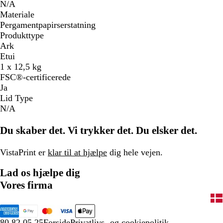
N/A
Materiale
Pergamentpapirserstatning
Produkttype
Ark
Etui
1 x 12,5 kg
FSC®-certificerede
Ja
Lid Type
N/A
Du skaber det. Vi trykker det. Du elsker det.
VistaPrint er
klar til at hjælpe
dig hele vejen.
Lad os hjælpe dig
Vores firma
80 82 05 25
Forside
Privatlivs- og cookiepolitik