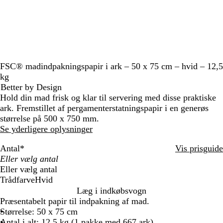
FSC® madindpakningspapir i ark – 50 x 75 cm – hvid – 12,5
kg
Better by Design
Hold din mad frisk og klar til servering med disse praktiske
ark. Fremstillet af pergamenterstatningspapir i en generøs
størrelse på 500 x 750 mm.
Se yderligere oplysninger
Antal
*
Vis prisguide
Eller vælg antal
Trådfarve
Hvid
H
Læg i indkøbsvogn
v
Præsentabelt papir til indpakning af mad.
i
Størrelse: 50 x 75 cm
d
Antal i alt: 12,5 kg (1 pakke med 667 ark)