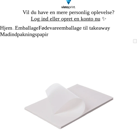
Slide
Vil du have en mere personlig oplevelse?
1
Log ind eller opret en konto nu
✨
af
Hjem
Emballage
Fødevareemballage til takeaway
1
...
Madindpakningspapir
Slide
Zoombart
Zoomet
Brug
Klik
1
billede
til
tasterne
for
af
minimum
plus
at
1
og
udvide
minus
til
at
zoome
og
piletasterne
til
at
panorere