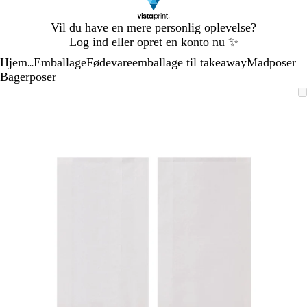
Slide
Vil du have en mere personlig oplevelse?
1
Log ind eller opret en konto nu
✨
af
Hjem
Emballage
Fødevareemballage til takeaway
Madposer
1
...
Bagerposer
Slide
Zoombart
Zoomet
Brug
Klik
1
billede
til
tasterne
for
af
minimum
plus
at
1
og
udvide
minus
til
at
zoome
og
piletasterne
til
at
panorere