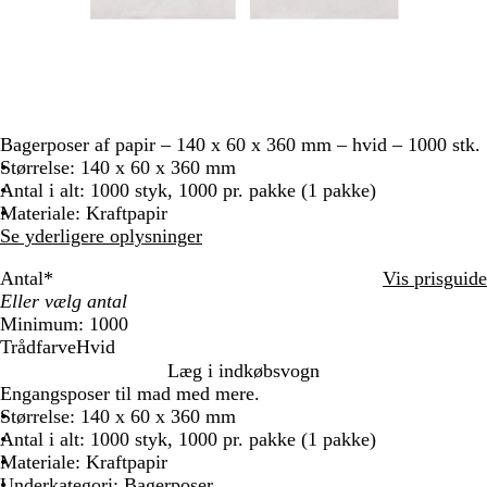
Bagerposer af papir – 140 x 60 x 360 mm – hvid – 1000 stk.
Størrelse: 140 x 60 x 360 mm
Antal i alt: 1000 styk, 1000 pr. pakke (1 pakke)
Materiale: Kraftpapir
Se yderligere oplysninger
Antal
*
Vis prisguide
Minimum: 1000
Trådfarve
Hvid
H
Læg i indkøbsvogn
v
Engangsposer til mad med mere.
i
Størrelse: 140 x 60 x 360 mm
d
Antal i alt: 1000 styk, 1000 pr. pakke (1 pakke)
Materiale: Kraftpapir
Underkategori: Bagerposer