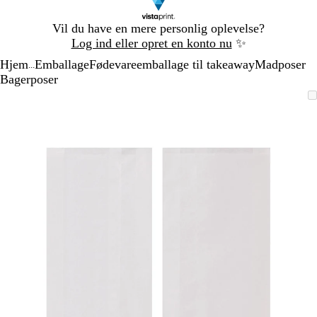
Slide
Vil du have en mere personlig oplevelse?
1
Log ind eller opret en konto nu
✨
af
Hjem
Emballage
Fødevareemballage til takeaway
Madposer
1
...
Bagerposer
Slide
Zoombart
Zoomet
Brug
Klik
1
billede
til
tasterne
for
af
minimum
plus
at
1
og
udvide
minus
til
at
zoome
og
piletasterne
til
at
panorere