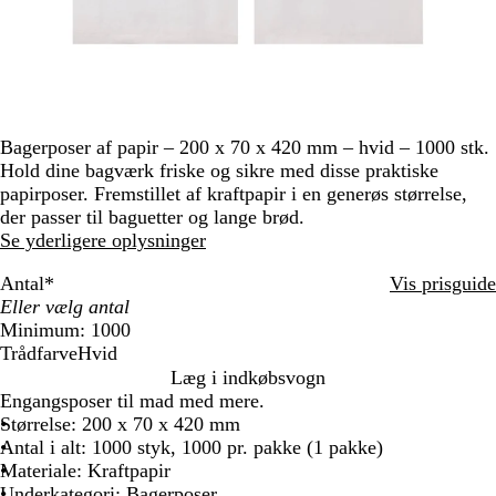
Bagerposer af papir – 200 x 70 x 420 mm – hvid – 1000 stk.
Hold dine bagværk friske og sikre med disse praktiske
papirposer. Fremstillet af kraftpapir i en generøs størrelse,
der passer til baguetter og lange brød.
Se yderligere oplysninger
Antal
*
Vis prisguide
Minimum: 1000
Trådfarve
Hvid
H
Læg i indkøbsvogn
v
Engangsposer til mad med mere.
i
Størrelse: 200 x 70 x 420 mm
d
Antal i alt: 1000 styk, 1000 pr. pakke (1 pakke)
Materiale: Kraftpapir
Underkategori: Bagerposer