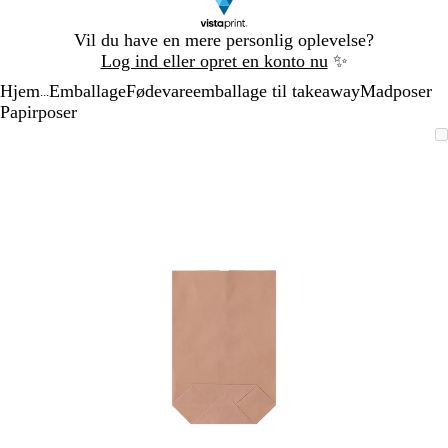
Slide
Vil du have en mere personlig oplevelse?
1
Log ind eller opret en konto nu
✨
af
Hjem
Emballage
Fødevareemballage til takeaway
Madposer
1
...
Papirposer
Slide
Zoombart
Zoomet
Brug
Klik
1
billede
til
tasterne
for
af
minimum
plus
at
1
og
udvide
minus
til
at
zoome
og
piletasterne
til
at
panorere