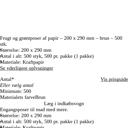
Frugt og grøntposer af papir – 200 x 290 mm – brun – 500
stk.
Størrelse: 200 x 290 mm
Antal i alt: 500 styk, 500 pr. pakke (1 pakke)
Materiale: Kraftpapir
Se yderligere oplysninger
Antal
*
Vis prisguide
Minimum: 500
Materialets farve
Brun
B
Læg i indkøbsvogn
r
Engangsposer til mad med mere.
u
Størrelse: 200 x 290 mm
n
Antal i alt: 500 styk, 500 pr. pakke (1 pakke)
Materiale: Kraftpapir