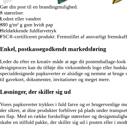
b
s
c
Gør din post til en brandingmulighed.
l
k
r
3 størrelser
å
o
e
Lodret eller vandret
g
v
m
380 g/m² g gsm hvidt pap
r
g
e
Heldækkende fuldfarvetryk
ø
r
FSC®-certificeret produkt: Fremstillet af ansvarligt fremskaf
n
ø
n
Enkel, postkassegodkendt markedsføring
Leder du efter en kreativ måde at øge dit postemballage-lo
designproces kan du tilføje din virksomheds logo eller budska
specialdesignede papkuverter er alsidige og nemme at bruge o
til gavekort, dokumenter, invitationer og meget mere.
Løsninger, der skiller sig ud
Vores papkuverter trykkes i fuld farve og er brugervenlige m
der sikrer, at dine produkter forbliver på plads under transpo
en flap. Med en række forskellige størrelser og designmulig
skabe en stilfuld pakke, der skiller sig ud i posten eller i mo