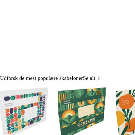
Udforsk de mest populære skabeloner
Se alt
Slide
1
af
8