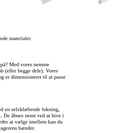
h
b
b
b
b
v
e
e
e
e
i
i
i
i
i
d
g
g
g
g
e
e
e
e
fede materialer
ok på? Med vores nemme
b (eller begge dele). Vores
g er dimensioneret til at passe
ed en selvklæbende lukning,
rt. De åbnes nemt ved at hive i
heder at vælge imellem kan du
dtagerens hænder.