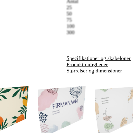
Antal
25
50
75
100
300
Specifikationer og skabeloner
Produktmuligheder
Størrelser og dimensioner