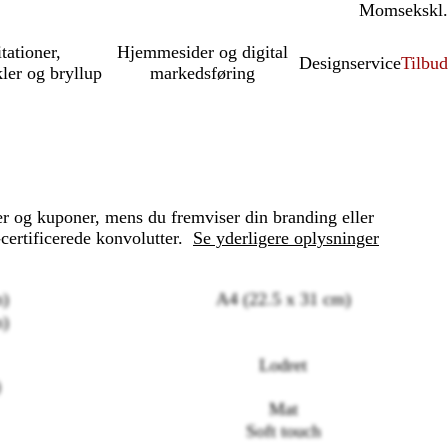
Moms
inkl.
ekskl.
itationer,
Hjemmesider og digital
Designservice
Tilbud
kler og bryllup
markedsføring
er og kuponer, mens du fremviser din branding eller
ertificerede konvolutter.
Se yderligere oplysninger
m)
A4 (22.5 x 31 cm)
m)
Lodret
)
Mat
Soft touch
Loading