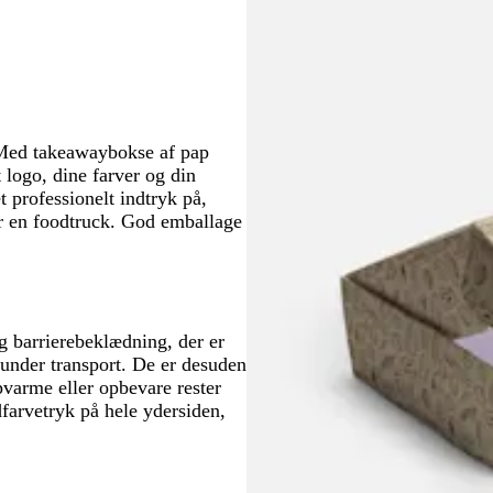
e
e
g
g
r
r
å
å
. Med takeawaybokse af pap
 logo, dine farver og din
t professionelt indtryk på,
er en foodtruck. God emballage
g barrierebeklædning, der er
under transport. De er desuden
varme eller opbevare rester
farvetryk på hele ydersiden,