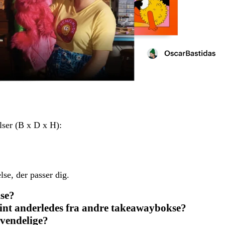
lser (B x D x H):
lse, der passer dig.
se?
int anderledes fra andre takeawaybokse?
vendelige?