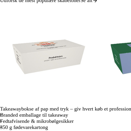
Udforsk de mest populære skabeloner
Se alt
Slide
1
af
4
c
h
c
g
s
b
c
o
Takeawaybokse af pap med tryk – giv hvert køb et profession
r
v
r
r
k
r
r
r
Branded emballage til takeaway
e
i
e
å
o
u
e
a
Fedtafvisende & mikrobølgesikker
m
d
m
v
n
m
n
350 g fødevarekartong