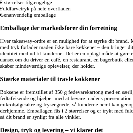
e
e
g
e
g
2 størrelser tilgængelige
r
e
Fuldfarvetryk på hele overfladen
ø
Genanvendelig emballage
n
Emballage der markedsfører din forretning
Hver takeaway-ordre er en mulighed for at styrke dit brand
med tryk forlader maden ikke bare køkkenet – den bringer dit
identitet med ud til kunderne. Det er en oplagt måde at gøre e
uanset om du driver en café, en restaurant, en bagerbutik ell
skaber mindeværdige oplevelser, der holder.
Stærke materialer til travle køkkener
Boksene er fremstillet af 350 g fødevarekartong med en særli
fedtafvisende og hjælper med at bevare madens præsentation 
mikrobølgesikre og fryseegnede, så kunderne nemt kan genop
derhjemme. Emballagen fås i 2 størrelser og er trykt med fuld
så dit brand er synligt fra alle vinkler.
Design, tryk og levering – vi klarer det