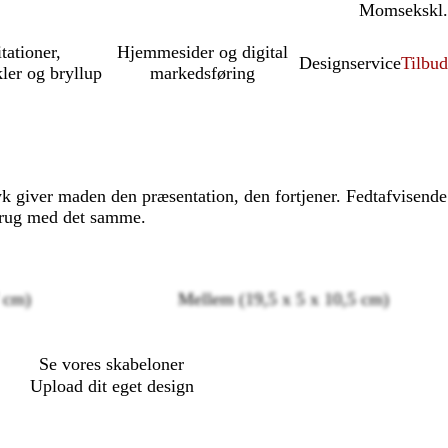
Moms
inkl.
ekskl.
itationer,
Hjemmesider og digital
Designservice
Tilbud
kler og bryllup
markedsføring
 giver maden den præsentation, den fortjener. Fedtafvisende
 brug med det samme.
7 cm)
Mellem (19,5 x 5 x 10,5 cm)
Loading
options
Se vores skabeloner
Upload dit eget design