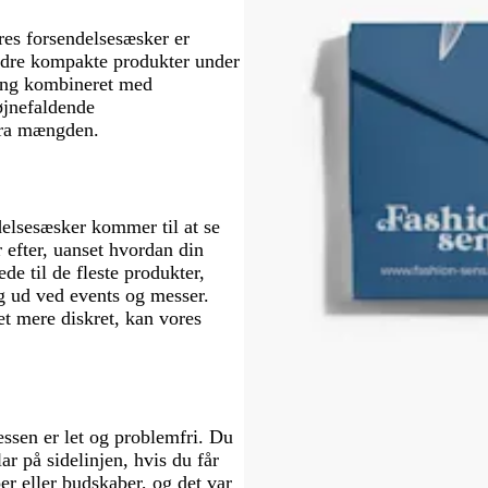
ores forsendelsesæsker er
andre kompakte produkter under
ning kombineret med
øjnefaldende
fra mængden.
delsesæsker kommer til at se
 efter, uanset hvordan din
de til de fleste produkter,
ig ud ved events og messer.
et mere diskret, kan vores
essen er let og problemfri. Du
ar på sidelinjen, hvis du får
er eller budskaber, og det var