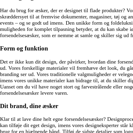
a
d
n
Har du brug for æsker, der er designet til flade produkter? V
skræddersyet til at fremvise dokumenter, magasiner, tøj og 
events – og se godt ud imens. Den unikke form og foldeluk
muligheden for komplet tilpasning betyder, at du kan skabe i
forsendelsesæsker, som er nemme at samle og skiller sig ud 
Form og funktion
Det er ikke kun dit design, der påvirker, hvordan dine forsen
ud. Vores forskellige materialer vil fremhæve det look, du går
branding ser ud. Vores traditionelle valgmuligheder er velegne
imens vores unikke materialer kan bidrage til, at du skiller d
Uanset om du vil have noget stort og farvestrålende eller nog
forsendelsesæsker levere varen.
Dit brand, dine æsker
Klar til at lave dine helt egne forsendelsesæsker? Designproc
kan tilføje dit eget design, imens vores designeksperter står kl
brug for en hjælpende hånd. Tilføj de sidste detaljer som logo