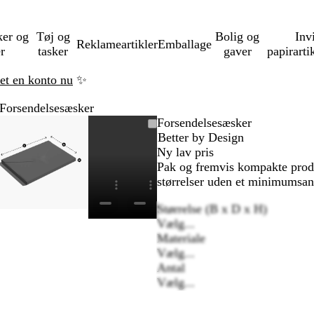
ker og
Tøj og
Bolig og
Inv
Reklameartikler
Emballage
er
tasker
gaver
papirarti
ret en konto nu
✨
Forsendelsesæsker
Zoombart
Zoomet
Brug
Klik
Forsendelsesæsker
billede
til
tasterne
for
Better by Design
minimum
plus
at
Ny lav pris
og
udvide
Pak og fremvis kompakte produ
minus
størrelser uden et minimumsan
til
Størrelse (B x D x H)
at
Vælg...
zoome
Materiale
og
Vælg...
e
piletasterne
Antal
til
Vælg...
at
panorere