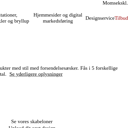
Moms
inkl.
ekskl.
itationer,
Hjemmesider og digital
Designservice
Tilbud
kler og bryllup
markedsføring
kter med stil med forsendelsesæsker. Fås i 5 forskellige
tal.
Se yderligere oplysninger
Loading
options
Se vores skabeloner
Upload dit eget design