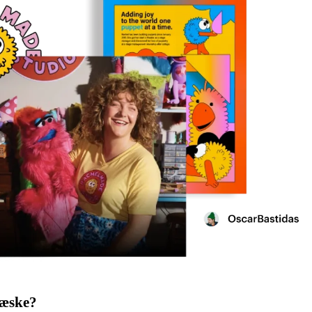
sæske?