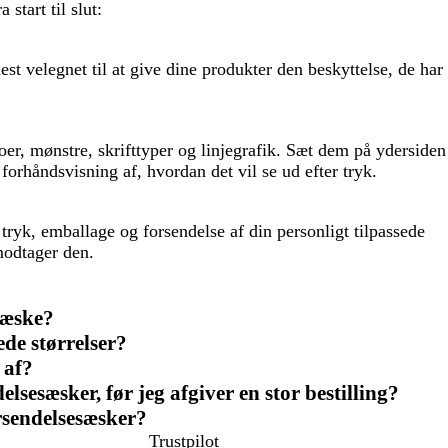
 start til slut:
st velegnet til at give dine produkter den beskyttelse, de har
oer, mønstre, skrifttyper og linjegrafik. Sæt dem på ydersiden
forhåndsvisning af, hvordan det vil se ud efter tryk.
t tryk, emballage og forsendelse af din personligt tilpassede
 modtager den.
 æske?
ede størrelser?
 af?
elsesæsker, før jeg afgiver en stor bestilling?
orsendelsesæsker?
Trustpilot