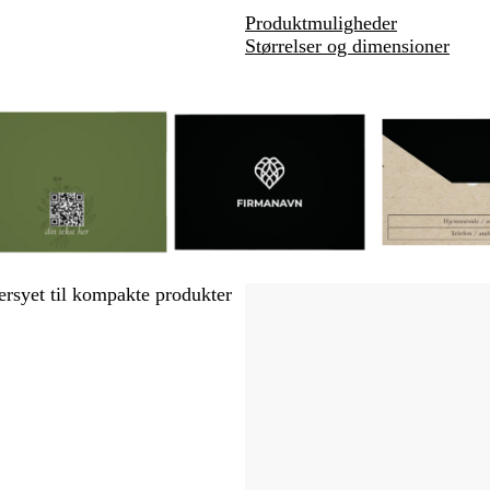
Produktmuligheder
Størrelser og dimensioner
s
b
dersyet til kompakte produkter
o
e
r
i
t
g
e