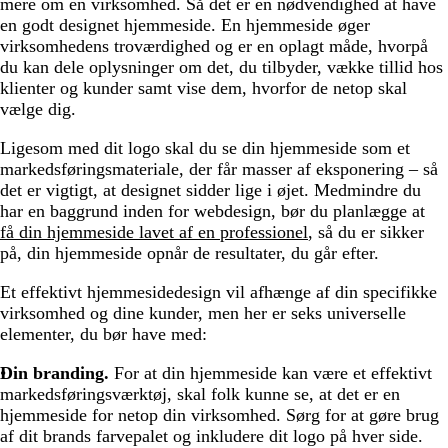
mere om en virksomhed. Så det er en nødvendighed at have
en godt designet hjemmeside. En hjemmeside øger
virksomhedens troværdighed og er en oplagt måde, hvorpå
du kan dele oplysninger om det, du tilbyder, vække tillid hos
klienter og kunder samt vise dem, hvorfor de netop skal
vælge dig.
Ligesom med dit logo skal du se din hjemmeside som et
markedsføringsmateriale, der får masser af eksponering – så
det er vigtigt, at designet sidder lige i øjet. Medmindre du
har en baggrund inden for webdesign, bør du planlægge at
få din hjemmeside lavet af en professionel
, så du er sikker
på, din hjemmeside opnår de resultater, du går efter.
Et effektivt hjemmesidedesign vil afhænge af din specifikke
virksomhed og dine kunder, men her er seks universelle
elementer, du bør have med:
Din branding.
For at din hjemmeside kan være et effektivt
markedsføringsværktøj, skal folk kunne se, at det er en
hjemmeside for netop din virksomhed. Sørg for at gøre brug
af dit brands farvepalet og inkludere dit logo på hver side.