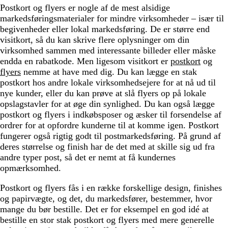
Postkort og flyers er nogle af de mest alsidige
markedsføringsmaterialer for mindre virksomheder – især til
begivenheder eller lokal markedsføring. De er større end
visitkort, så du kan skrive flere oplysninger om din
virksomhed sammen med interessante billeder eller måske
endda en rabatkode. Men ligesom visitkort er
postkort
og
flyers
nemme at have med dig. Du kan lægge en stak
postkort hos andre lokale virksomhedsejere for at nå ud til
nye kunder, eller du kan prøve at slå flyers op på lokale
opslagstavler for at øge din synlighed. Du kan også lægge
postkort og flyers i indkøbsposer og æsker til forsendelse af
ordrer for at opfordre kunderne til at komme igen. Postkort
fungerer også rigtig godt til postmarkedsføring. På grund af
deres størrelse og finish har de det med at skille sig ud fra
andre typer post, så det er nemt at få kundernes
opmærksomhed.
Postkort og flyers fås i en række forskellige design, finishes
og papirvægte, og det, du markedsfører, bestemmer, hvor
mange du bør bestille. Det er for eksempel en god idé at
bestille en stor stak postkort og flyers med mere generelle