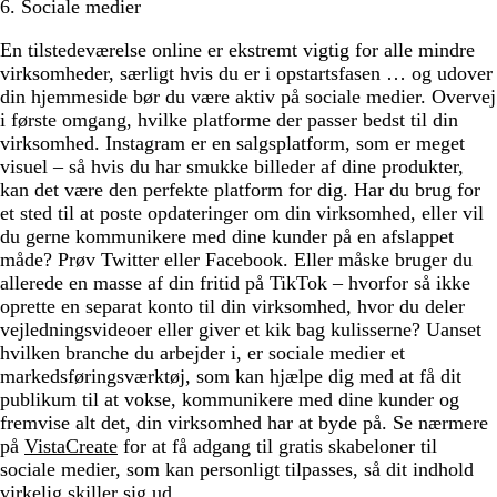
6. Sociale medier
En tilstedeværelse online er ekstremt vigtig for alle mindre
virksomheder, særligt hvis du er i opstartsfasen … og udover
din hjemmeside bør du være aktiv på sociale medier. Overvej
i første omgang, hvilke platforme der passer bedst til din
virksomhed. Instagram er en salgsplatform, som er meget
visuel – så hvis du har smukke billeder af dine produkter,
kan det være den perfekte platform for dig. Har du brug for
et sted til at poste opdateringer om din virksomhed, eller vil
du gerne kommunikere med dine kunder på en afslappet
måde? Prøv Twitter eller Facebook. Eller måske bruger du
allerede en masse af din fritid på TikTok – hvorfor så ikke
oprette en separat konto til din virksomhed, hvor du deler
vejledningsvideoer eller giver et kik bag kulisserne? Uanset
hvilken branche du arbejder i, er sociale medier et
markedsføringsværktøj, som kan hjælpe dig med at få dit
publikum til at vokse, kommunikere med dine kunder og
fremvise alt det, din virksomhed har at byde på. Se nærmere
på
VistaCreate
for at få adgang til gratis skabeloner til
sociale medier, som kan personligt tilpasses, så dit indhold
virkelig skiller sig ud.