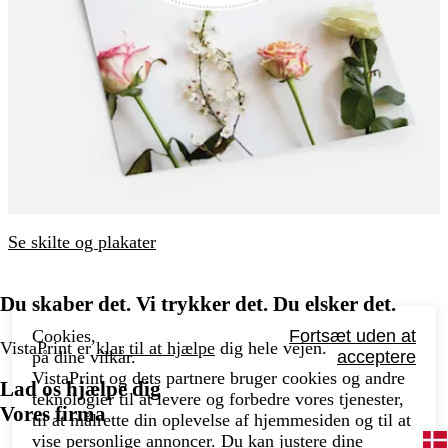
Se skilte og plakater
Du skaber det. Vi trykker det. Du elsker det.
Cookies,
Fortsæt uden at
VistaPrint er
klar til at hjælpe
dig hele vejen.
på dine vilkår.
acceptere
VistaPrint og dets partnere bruger cookies og andre
Lad os hjælpe dig
teknologier til at levere og forbedre vores tjenester,
Vores firma
til at målrette din oplevelse af hjemmesiden og til at
vise personlige annoncer. Du kan justere dine