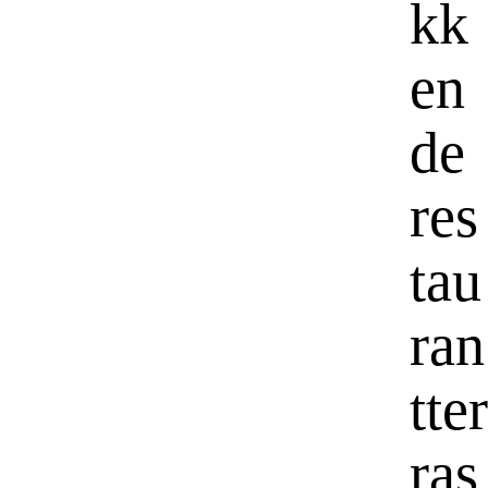
kk
en
de
res
tau
ran
tter
ras