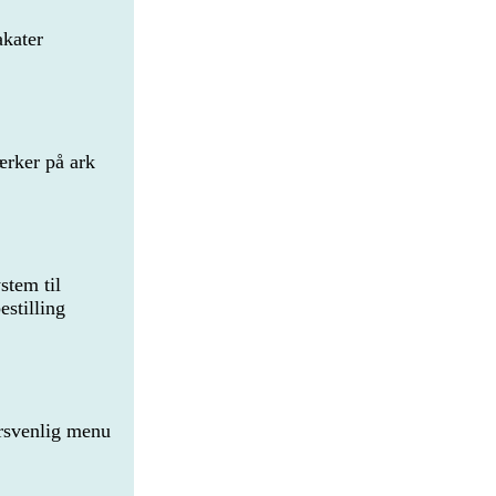
akater
ærker på ark
stem til
estilling
rsvenlig menu