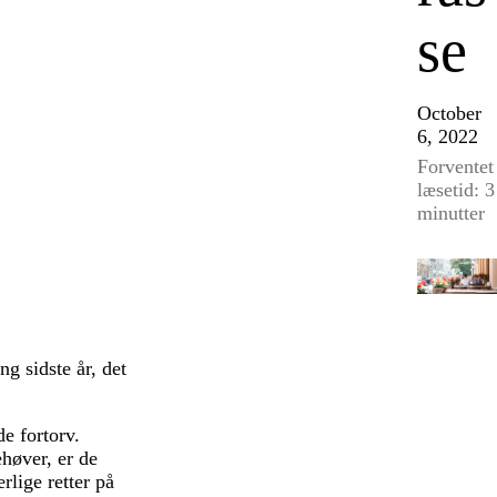
se
October
6, 2022
Forventet
læsetid: 3
minutter
ng sidste år, det
de fortorv.
ehøver, er de
rlige retter på