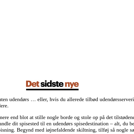
ranten udendørs … eller, hvis du allerede tilbød udendørsserveri
dere.
re end blot at stille nogle borde og stole op på det tilstøden
dle dit spisested til en udendørs spisedestination – alt, du b
pisning. Begynd med iøjnefaldende skiltning, tilføj så nogle sæ