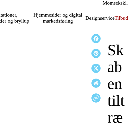
Moms
inkl.
ekskl.
itationer,
Hjemmesider og digital
Designservice
Tilbud
kler og bryllup
markedsføring
Sk
ab
en
tilt
ræ