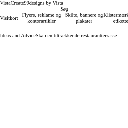
VistaCreate
99designs by Vista
Flyers, reklame og
Skilte, bannere og
Klistermær
Visitkort
kontorartikler
plakater
etikett
Ideas and Advice
Skab en tiltrækkende restaurantterrasse