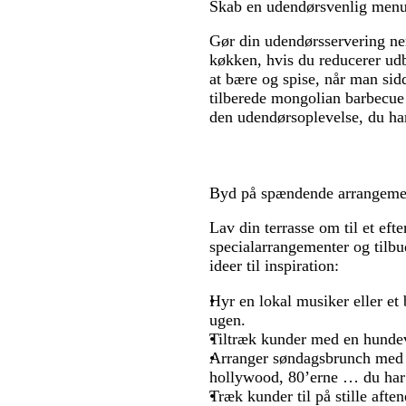
Skab en udendørsvenlig menu
Gør din udendørsservering n
køkken, hvis du reducerer udbu
at bære og spise, når man sidd
tilberede mongolian barbecue 
den udendørsoplevelse, du har
Byd på spændende arrangemen
Lav din terrasse om til et eft
specialarrangementer og tilbu
ideer til inspiration:
Hyr en lokal musiker eller et b
ugen.
Tiltræk kunder med en hundeve
Arranger søndagsbrunch med e
hollywood, 80’erne … du har 
Træk kunder til på stille aft