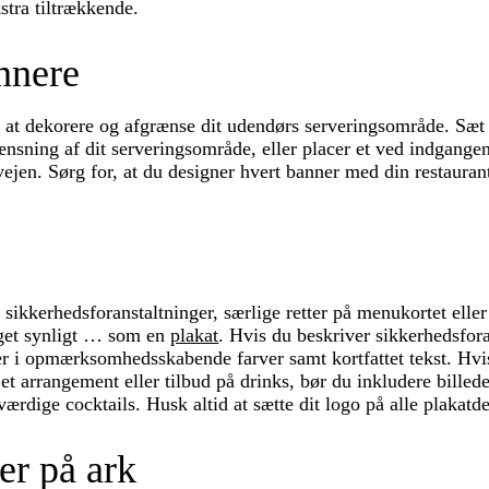
stra tiltrækkende.
nnere
at dekorere og afgrænse dit udendørs serveringsområde. Sæt 
nsning af dit serveringsområde, eller placer et ved indgangen 
vejen. Sørg for, at du designer hvert banner med din restauran
sikkerhedsforanstaltninger, særlige retter på menukortet el
get synligt … som en
plakat
. Hvis du beskriver sikkerhedsfora
der i opmærksomhedsskabende farver samt kortfattet tekst. Hv
t arrangement eller tilbud på drinks, bør du inkludere billede
værdige cocktails. Husk altid at sætte dit logo på alle plakatd
er på ark