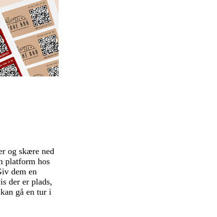
t
ner og skære ned
en platform hos
 Giv dem en
is der er plads,
kan gå en tur i