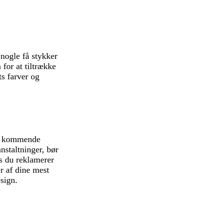
nogle få stykker
for at tiltrække
ts farver og
ler kommende
nstaltninger, bør
is du reklamerer
r af dine mest
esign.