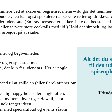
.
emmere ved at skabe en begrænset menu – du gør det nemmere
ddet. Du kan også spekulere i at servere retter og drikkevarer
er udendørs. (En travl terrasse er sikkert ikke det bedste sted 
eller servere store cocktails med ild.) Hold det simpelt, og 
 arbejdet på at skabe.
ter og begivenheder.
Alt det du 
ertragtet spisested med
til den u
d, der kun fås udendørs. Her er nogle
spiseopl
and til at spille en (eller flere) aftener om
Udendø
nlig happy hour eller single-aften.
t nyt tema hver uge: Hawaii, sport,
nok fanget ideen.
ener med specialtilbud og events såsom