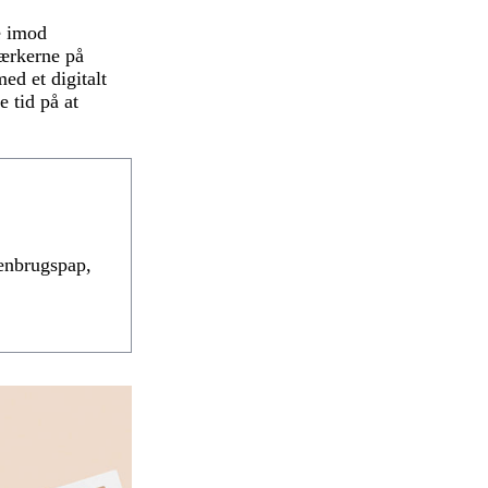
e imod
mærkerne på
ed et digitalt
 tid på at
genbrugspap,