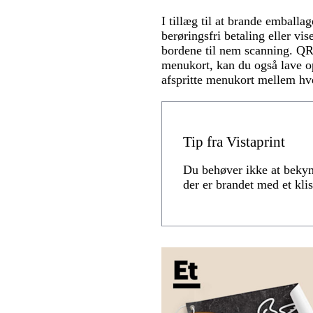
I tillæg til at brande emballa
berøringsfri betaling eller v
bordene til nem scanning. QR-k
menukort, kan du også lave op
afspritte menukort mellem hv
Tip fra Vistaprint
Du behøver ikke at bekymr
der er brandet med et kli