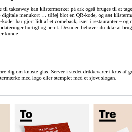
ge til takeaway kan
klistermærker på ark
også bruges til at tag
ise digitale menukort … tilføj blot en QR-kode, og sæt klister
oder har gjort lidt af et comeback, især i restauranter – og m
dateringer hurtigt og nemt. Desuden behøver du ikke at bruge
er kunde.
e dig om knuste glas. Server i stedet drikkevarer i krus af 
stermærke med logo eller stemplet med et sjovt slogan.