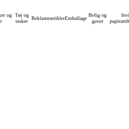
ker og
Tøj og
Bolig og
Inv
Reklameartikler
Emballage
er
tasker
gaver
papirarti