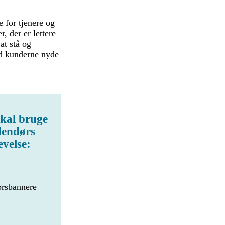
 for tjenere og
, der er lettere
at stå og
lad kunderne nyde
skal bruge
dendørs
evelse:
rsbannere