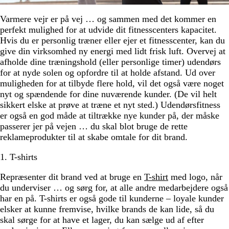
Varmere vejr er på vej … og sammen med det kommer en
perfekt mulighed for at udvide dit fitnesscenters kapacitet.
Hvis du er personlig træner eller ejer et fitnesscenter, kan du
give din virksomhed ny energi med lidt frisk luft. Overvej at
afholde dine træningshold (eller personlige timer) udendørs
for at nyde solen og opfordre til at holde afstand. Ud over
muligheden for at tilbyde flere hold, vil det også være noget
nyt og spændende for dine nuværende kunder. (De vil helt
sikkert elske at prøve at træne et nyt sted.) Udendørsfitness
er også en god måde at tiltrække nye kunder på, der måske
passerer jer på vejen … du skal blot bruge de rette
reklameprodukter til at skabe omtale for dit brand.
1. T-shirts
Repræsenter dit brand ved at bruge en
T-shirt
med logo, når
du underviser … og sørg for, at alle andre medarbejdere også
har en på. T-shirts er også gode til kunderne – loyale kunder
elsker at kunne fremvise, hvilke brands de kan lide, så du
skal sørge for at have et lager, du kan sælge ud af efter