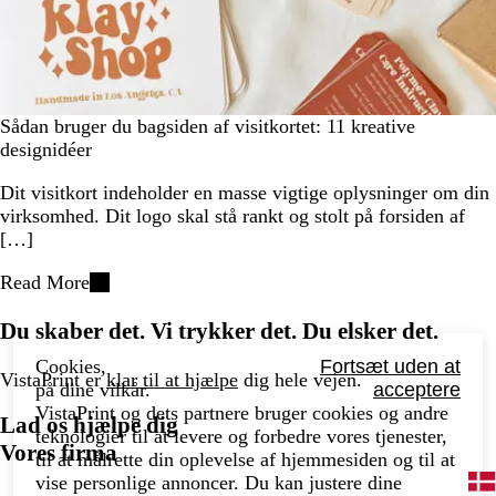
Sådan bruger du bagsiden af visitkortet: 11 kreative
designidéer
Dit visitkort indeholder en masse vigtige oplysninger om din
virksomhed. Dit logo skal stå rankt og stolt på forsiden af
[…]
Read More
Du skaber det. Vi trykker det. Du elsker det.
Cookies,
Fortsæt uden at
VistaPrint er
klar til at hjælpe
dig hele vejen.
på dine vilkår.
acceptere
VistaPrint og dets partnere bruger cookies og andre
Lad os hjælpe dig
teknologier til at levere og forbedre vores tjenester,
Vores firma
til at målrette din oplevelse af hjemmesiden og til at
vise personlige annoncer. Du kan justere dine