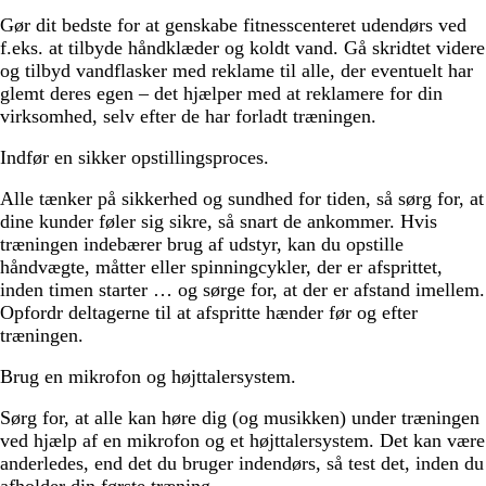
Gør dit bedste for at genskabe fitnesscenteret udendørs ved
f.eks. at tilbyde håndklæder og koldt vand. Gå skridtet videre
og tilbyd vandflasker med reklame til alle, der eventuelt har
glemt deres egen – det hjælper med at reklamere for din
virksomhed, selv efter de har forladt træningen.
Indfør en sikker opstillingsproces.
Alle tænker på sikkerhed og sundhed for tiden, så sørg for, at
dine kunder føler sig sikre, så snart de ankommer. Hvis
træningen indebærer brug af udstyr, kan du opstille
håndvægte, måtter eller spinningcykler, der er afsprittet,
inden timen starter … og sørge for, at der er afstand imellem.
Opfordr deltagerne til at afspritte hænder før og efter
træningen.
Brug en mikrofon og højttalersystem.
Sørg for, at alle kan høre dig (og musikken) under træningen
ved hjælp af en mikrofon og et højttalersystem. Det kan være
anderledes, end det du bruger indendørs, så test det, inden du