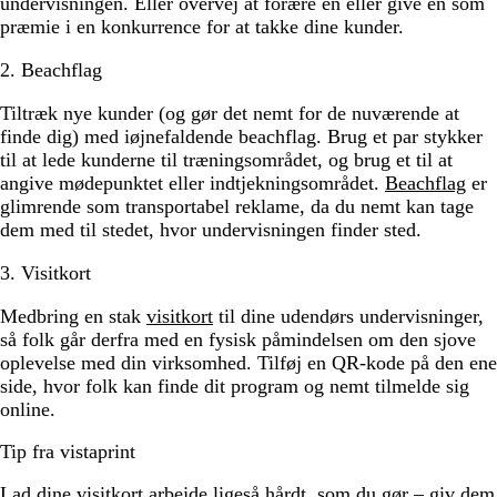
undervisningen. Eller overvej at forære en eller give en som
præmie i en konkurrence for at takke dine kunder.
2. Beachflag
Tiltræk nye kunder (og gør det nemt for de nuværende at
finde dig) med iøjnefaldende beachflag. Brug et par stykker
til at lede kunderne til træningsområdet, og brug et til at
angive mødepunktet eller indtjekningsområdet.
Beachflag
er
glimrende som transportabel reklame, da du nemt kan tage
dem med til stedet, hvor undervisningen finder sted.
3. Visitkort
Medbring en stak
visitkort
til dine udendørs undervisninger,
så folk går derfra med en fysisk påmindelsen om den sjove
oplevelse med din virksomhed. Tilføj en QR-kode på den ene
side, hvor folk kan finde dit program og nemt tilmelde sig
online.
Tip fra vistaprint
Lad dine visitkort arbejde ligeså hårdt, som du gør – giv dem