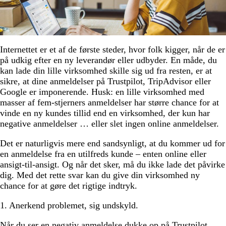
Internettet er et af de første steder, hvor folk kigger, når de er
på udkig efter en ny leverandør eller udbyder. En måde, du
kan lade din lille virksomhed skille sig ud fra resten, er at
sikre, at dine anmeldelser på Trustpilot, TripAdvisor eller
Google er imponerende. Husk: en lille virksomhed med
masser af fem-stjerners anmeldelser har større chance for at
vinde en ny kundes tillid end en virksomhed, der kun har
negative anmeldelser … eller slet ingen online anmeldelser.
Det er naturligvis mere end sandsynligt, at du kommer ud for
en anmeldelse fra en utilfreds kunde – enten online eller
ansigt-til-ansigt. Og når det sker, må du ikke lade det påvirke
dig. Med det rette svar kan du give din virksomhed ny
chance for at gøre det rigtige indtryk.
1. Anerkend problemet, sig undskyld.
Når du ser en negativ anmeldelse dukke op på Trustpilot,