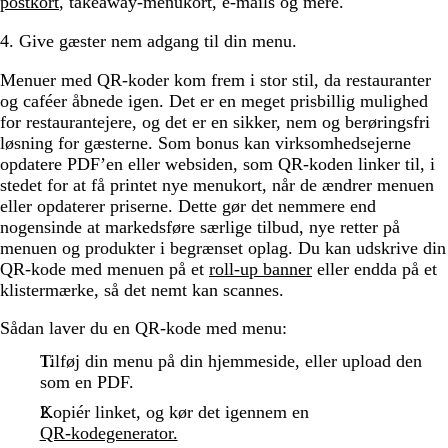
postkort
, takeaway-menukort, e-mails og mere.
4. Give gæster nem adgang til din menu.
Menuer med QR-koder kom frem i stor stil, da restauranter
og caféer åbnede igen. Det er en meget prisbillig mulighed
for restaurantejere, og det er en sikker, nem og berøringsfri
løsning for gæsterne. Som bonus kan virksomhedsejerne
opdatere PDF’en eller websiden, som QR-koden linker til, i
stedet for at få printet nye menukort, når de ændrer menuen
eller opdaterer priserne. Dette gør det nemmere end
nogensinde at markedsføre særlige tilbud, nye retter på
menuen og produkter i begrænset oplag. Du kan udskrive din
QR-kode med menuen på et
roll-up banner
eller endda på et
klistermærke, så det nemt kan scannes.
Sådan laver du en QR-kode med menu:
Tilføj din menu på din hjemmeside, eller upload den
som en PDF.
Kopiér linket, og kør det igennem en
QR-kodegenerator.