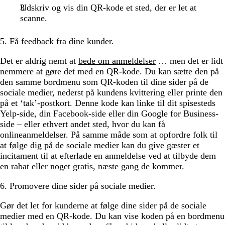
Udskriv og vis din QR-kode et sted, der er let at
scanne.
5. Få feedback fra dine kunder.
Det er aldrig nemt at
bede om anmeldelser
… men det er lidt
nemmere at gøre det med en QR-kode. Du kan sætte den på
den samme bordmenu som QR-koden til dine sider på de
sociale medier, nederst på kundens kvittering eller printe den
på et ‘tak’-postkort. Denne kode kan linke til dit spisesteds
Yelp-side, din Facebook-side eller din Google for Business-
side – eller ethvert andet sted, hvor du kan få
onlineanmeldelser. På samme måde som at opfordre folk til
at følge dig på de sociale medier kan du give gæster et
incitament til at efterlade en anmeldelse ved at tilbyde dem
en rabat eller noget gratis, næste gang de kommer.
6. Promovere dine sider på sociale medier.
Gør det let for kunderne at følge dine sider på de sociale
medier med en QR-kode. Du kan vise koden på en bordmenu