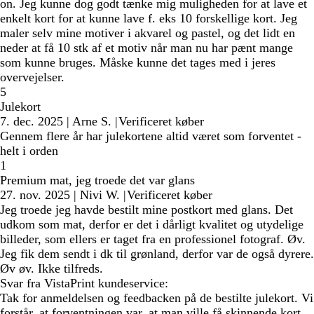
on. Jeg kunne dog godt tænke mig muligheden for at lave et
enkelt kort for at kunne lave f. eks 10 forskellige kort. Jeg
maler selv mine motiver i akvarel og pastel, og det lidt en
neder at få 10 stk af et motiv når man nu har pænt mange
som kunne bruges. Måske kunne det tages med i jeres
overvejelser.
5
Julekort
7. dec. 2025
|
Arne S.
|
Verificeret køber
Gennem flere år har julekortene altid været som forventet -
helt i orden
1
Premium mat, jeg troede det var glans
27. nov. 2025
|
Nivi W.
|
Verificeret køber
Jeg troede jeg havde bestilt mine postkort med glans. Det
udkom som mat, derfor er det i dårligt kvalitet og utydelige
billeder, som ellers er taget fra en professionel fotograf. Øv.
Jeg fik dem sendt i dk til grønland, derfor var de også dyrere.
Øv øv. Ikke tilfreds.
Svar fra VistaPrint kundeservice:
Tak for anmeldelsen og feedbacken på de bestilte julekort. Vi
forstår, at forventningen var, at man ville få skinnende kort,