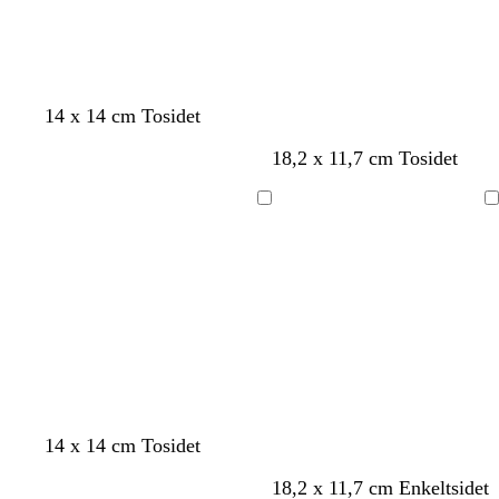
r
t
ø
a
n
14 x 14 cm Tosidet
18,2 x 11,7 cm Tosidet
Indlæser
Indlæser
h
s
14 x 14 cm Tosidet
v
o
h
s
18,2 x 11,7 cm Enkeltsidet
i
r