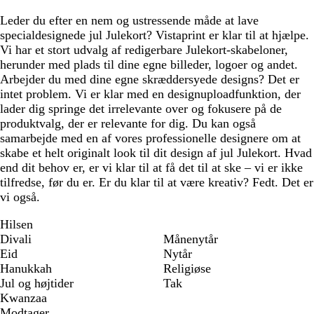
Leder du efter en nem og ustressende måde at lave
specialdesignede jul Julekort? Vistaprint er klar til at hjælpe.
Vi har et stort udvalg af redigerbare Julekort-skabeloner,
herunder med plads til dine egne billeder, logoer og andet.
Arbejder du med dine egne skræddersyede designs? Det er
intet problem. Vi er klar med en designuploadfunktion, der
lader dig springe det irrelevante over og fokusere på de
produktvalg, der er relevante for dig. Du kan også
samarbejde med en af vores professionelle designere om at
skabe et helt originalt look til dit design af jul Julekort. Hvad
end dit behov er, er vi klar til at få det til at ske – vi er ikke
tilfredse, før du er. Er du klar til at være kreativ? Fedt. Det er
vi også.
Hilsen
Divali
Månenytår
Eid
Nytår
Hanukkah
Religiøse
Jul og højtider
Tak
Kwanzaa
Modtager