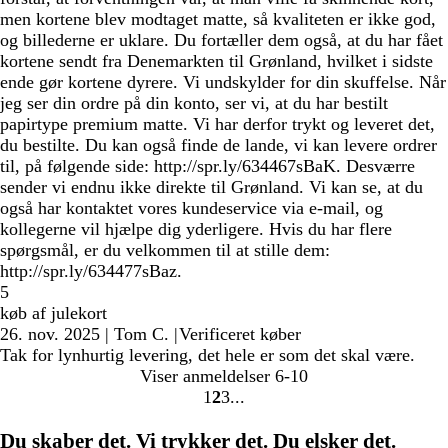
men kortene blev modtaget matte, så kvaliteten er ikke god,
og billederne er uklare. Du fortæller dem også, at du har fået
kortene sendt fra Denemarkten til Grønland, hvilket i sidste
ende gør kortene dyrere. Vi undskylder for din skuffelse. Når
jeg ser din ordre på din konto, ser vi, at du har bestilt
papirtype premium matte. Vi har derfor trykt og leveret det,
du bestilte. Du kan også finde de lande, vi kan levere ordrer
til, på følgende side: http://spr.ly/634467sBaK. Desværre
sender vi endnu ikke direkte til Grønland. Vi kan se, at du
også har kontaktet vores kundeservice via e-mail, og
kollegerne vil hjælpe dig yderligere. Hvis du har flere
spørgsmål, er du velkommen til at stille dem:
http://spr.ly/634477sBaz.
5
køb af julekort
26. nov. 2025
|
Tom C.
|
Verificeret køber
Tak for lynhurtig levering, det hele er som det skal være.
Viser anmeldelser
6-10
1
2
3
gå
gå
gå
til
til
til
Du skaber det. Vi trykker det. Du elsker det.