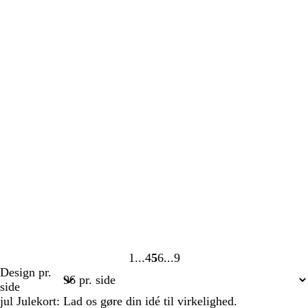
1
4
5
6
9
Side
Side
Side
Side
Side
Design pr.
1
4
5
6
9
side
jul Julekort: Lad os gøre din idé til virkelighed.