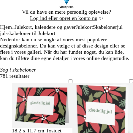
Slide
Vil du have en mere personlig oplevelse?
1
Log ind eller opret en konto nu
✨
af
Hjem
Julekort, kalendere og gaver
Julekort
Skabeloner
jul
1
...
jul-skabeloner til Julekort
Nedenfor kan du se nogle af vores mest populære
designskabeloner. Du kan vælge et af disse design eller se
flere i vores galleri. Når du har fundet noget, du kan lide,
kan du tilføre dine egne detaljer i vores online designstudie.
Søg i skabeloner
781 resultater
Filtre
t
h
c
t
18,2 x 11,7 cm Tosidet