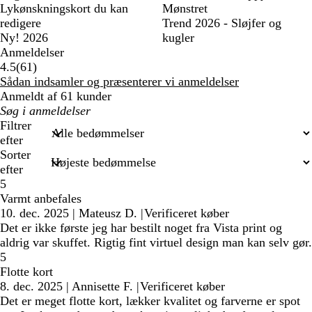
Lykønskningskort du kan
Mønstret
redigere
Trend 2026 - Sløjfer og
Ny! 2026
kugler
Anmeldelser
61
4.5
(
61
)
anmeldelser
Sådan indsamler og præsenterer vi anmeldelser
Anmeldt af 61 kunder
Min
søgetekst
Filtrer
efter
Sorter
efter
5
Varmt anbefales
10. dec. 2025
|
Mateusz D.
|
Verificeret køber
Det er ikke første jeg har bestilt noget fra Vista print og
aldrig var skuffet. Rigtig fint virtuel design man kan selv gør.
5
Flotte kort
8. dec. 2025
|
Annisette F.
|
Verificeret køber
Det er meget flotte kort, lækker kvalitet og farverne er spot