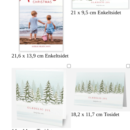
s
r
ø
e
å
n
r
21 x 9,5 cm Enkeltsidet
ø
d
r
b
b
c
s
21,6 x 13,9 cm Enkeltsidet
ø
l
l
r
o
d
å
å
e
r
g
g
m
t
r
r
e
ø
ø
n
n
18,2 x 11,7 cm Tosidet