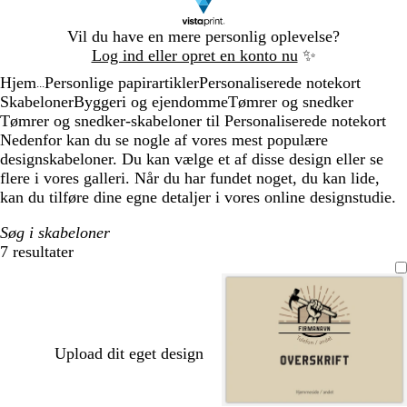
Slide
Vil du have en mere personlig oplevelse?
1
Log ind eller opret en konto nu
✨
af
Hjem
Personlige papirartikler
Personaliserede notekort
1
...
Skabeloner
Byggeri og ejendomme
Tømrer og snedker
Tømrer og snedker-skabeloner til Personaliserede notekort
Nedenfor kan du se nogle af vores mest populære
designskabeloner. Du kan vælge et af disse design eller se
flere i vores galleri. Når du har fundet noget, du kan lide,
kan du tilføre dine egne detaljer i vores online designstudie.
Søg i skabeloner
7 resultater
Filtre
Upload dit eget design