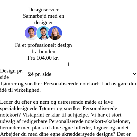
d
r
a
r
o
i
i
i
i
i
b
r
n
k
v
d
d
d
d
d
Designservice
r
a
g
e
g
Samarbejd med en
u
k
e
b
r
designer
n
o
l
ø
t
å
n
t
Få et professionelt design
a
fra bunden
Fra 104,00 kr.
1
Side
Design pr.
1
side
Tømrer og snedker Personaliserede notekort: Lad os gøre din
idé til virkelighed.
Leder du efter en nem og ustressende måde at lave
specialdesignede Tømrer og snedker Personaliserede
notekort? Vistaprint er klar til at hjælpe. Vi har et stort
udvalg af redigerbare Personaliserede notekort-skabeloner,
herunder med plads til dine egne billeder, logoer og andet.
Arbejder du med dine egne skræddersyede designs? Det er