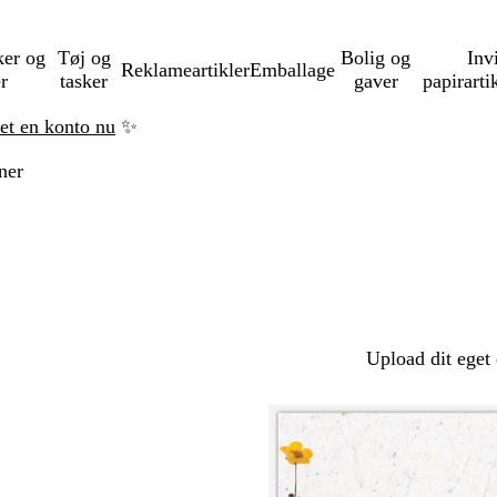
ker og
Tøj og
Bolig og
Inv
Reklameartikler
Emballage
er
tasker
gaver
papirarti
ret en konto nu
✨
ner
Upload dit eget