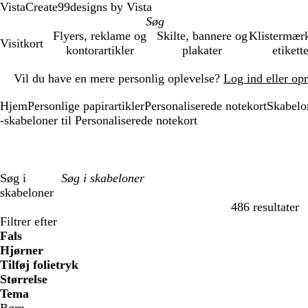
VistaCreate
99designs by Vista
Flyers, reklame og
Skilte, bannere og
Klistermær
Visitkort
kontorartikler
plakater
etikett
Slide
Vil du have en mere personlig oplevelse?
Log ind eller op
1
af
Hjem
Personlige papirartikler
Personaliserede notekort
Skabelo
1
-skabeloner til Personaliserede notekort
Søg i
skabeloner
486 resultater
Filtre
Filtrer efter
Fals
Hjørner
Tilføj folietryk
Størrelse
Tema