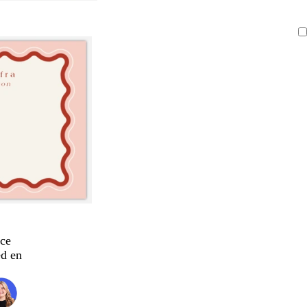
ce
d en