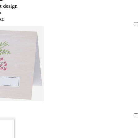
t design
n
kr.