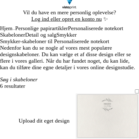
Slide
Vil du have en mere personlig oplevelse?
1
Log ind eller opret en konto nu
✨
af
Hjem
Personlige papirartikler
Personaliserede notekort
1
...
Skabeloner
Detail og salg
Smykker
Smykker-skabeloner til Personaliserede notekort
Nedenfor kan du se nogle af vores mest populære
designskabeloner. Du kan vælge et af disse design eller se
flere i vores galleri. Når du har fundet noget, du kan lide,
kan du tilføre dine egne detaljer i vores online designstudie.
Søg i skabeloner
6 resultater
Filtre
Upload dit eget design