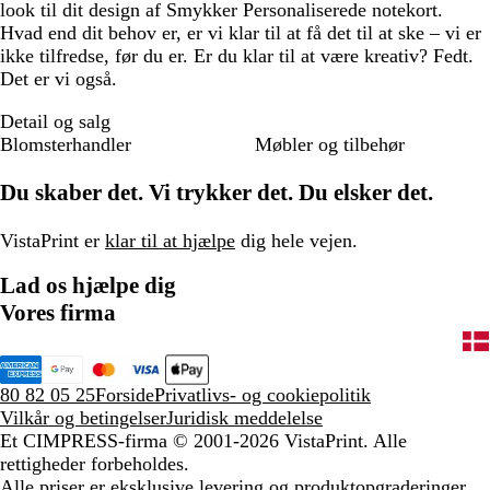
look til dit design af Smykker Personaliserede notekort.
Hvad end dit behov er, er vi klar til at få det til at ske – vi er
ikke tilfredse, før du er. Er du klar til at være kreativ? Fedt.
Det er vi også.
Detail og salg
Blomsterhandler
Møbler og tilbehør
Du skaber det. Vi trykker det. Du elsker det.
VistaPrint er
klar til at hjælpe
dig hele vejen.
Lad os hjælpe dig
Vores firma
80 82 05 25
Forside
Privatlivs- og cookiepolitik
Vilkår og betingelser
Juridisk meddelelse
Et CIMPRESS-firma
© 2001-2026 VistaPrint. Alle
rettigheder forbeholdes.
Alle priser er eksklusive levering og produktopgraderinger,