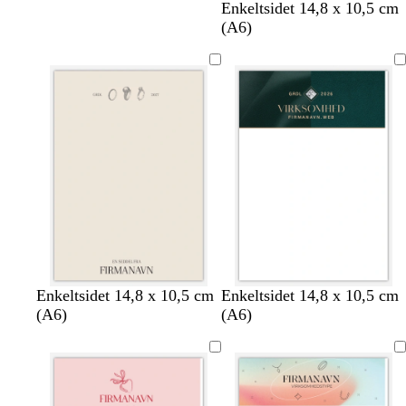
Enkeltsidet 14,8 x 10,5 cm
(A6)
c
l
g
s
l
h
s
m
m
Enkeltsidet 14,8 x 10,5 cm
Enkeltsidet 14,8 x 10,5 cm
r
y
r
t
y
v
k
ø
ø
(A6)
(A6)
e
s
å
å
s
i
o
r
r
m
l
l
e
d
v
k
k
e
y
g
g
e
e
s
r
r
g
b