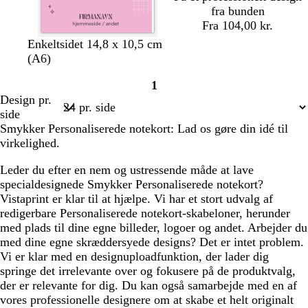
fra bunden
Fra 104,00 kr.
l
l
c
l
Enkeltsidet 14,8 x 10,5 cm
y
y
r
y
(A6)
s
s
e
s
1
l
l
m
e
Side
Design pr.
y
y
e
b
1
side
s
s
l
Smykker Personaliserede notekort: Lad os gøre din idé til
e
e
å
virkelighed.
r
r
ø
ø
Leder du efter en nem og ustressende måde at lave
d
d
specialdesignede Smykker Personaliserede notekort?
Vistaprint er klar til at hjælpe. Vi har et stort udvalg af
redigerbare Personaliserede notekort-skabeloner, herunder
med plads til dine egne billeder, logoer og andet. Arbejder du
med dine egne skræddersyede designs? Det er intet problem.
Vi er klar med en designuploadfunktion, der lader dig
springe det irrelevante over og fokusere på de produktvalg,
der er relevante for dig. Du kan også samarbejde med en af
vores professionelle designere om at skabe et helt originalt