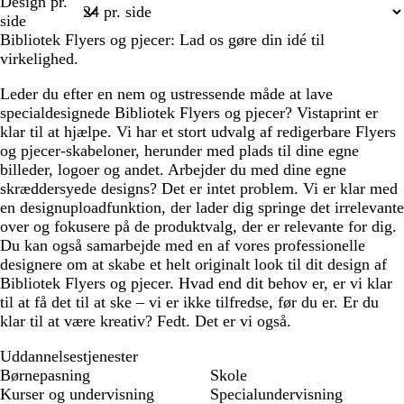
Design pr.
e
e
ø
1
side
b
b
d
Bibliotek Flyers og pjecer: Lad os gøre din idé til
l
l
virkelighed.
å
å
Leder du efter en nem og ustressende måde at lave
specialdesignede Bibliotek Flyers og pjecer? Vistaprint er
klar til at hjælpe. Vi har et stort udvalg af redigerbare Flyers
og pjecer-skabeloner, herunder med plads til dine egne
billeder, logoer og andet. Arbejder du med dine egne
skræddersyede designs? Det er intet problem. Vi er klar med
en designuploadfunktion, der lader dig springe det irrelevante
over og fokusere på de produktvalg, der er relevante for dig.
Du kan også samarbejde med en af vores professionelle
designere om at skabe et helt originalt look til dit design af
Bibliotek Flyers og pjecer. Hvad end dit behov er, er vi klar
til at få det til at ske – vi er ikke tilfredse, før du er. Er du
klar til at være kreativ? Fedt. Det er vi også.
Uddannelsestjenester
Børnepasning
Skole
Kurser og undervisning
Specialundervisning