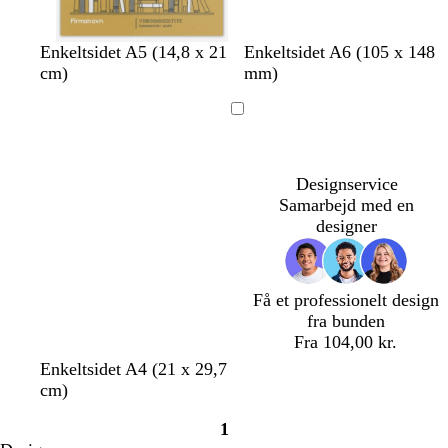
b
l
l
b
m
h
h
h
h
Enkeltsidet A5 (14,8 x 21
Enkeltsidet A6 (105 x 148
r
y
y
e
ø
v
v
v
v
cm)
mm)
u
s
s
i
r
i
i
i
i
n
l
e
g
k
d
d
d
d
Indlæser
y
b
e
e
s
l
g
e
å
r
Designservice
r
å
Samarbejd med en
ø
designer
d
Få et professionelt design
fra bunden
Fra 104,00 kr.
m
r
m
s
v
Enkeltsidet A4 (21 x 29,7
ø
ø
ø
o
i
cm)
r
d
r
r
n
1
k
k
t
r
Side