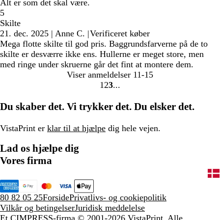
Alt er som det skal være.
5
Skilte
21. dec. 2025
|
Anne C.
|
Verificeret køber
Mega flotte skilte til god pris. Baggrundsfarverne på de to
skilte er desværre ikke ens. Hullerne er meget store, men
med ringe under skruerne går det fint at montere dem.
Viser anmeldelser
11-15
1
2
3
Gå
Gå
Gå
til
til
til
Du skaber det. Vi trykker det. Du elsker det.
side
side
side
VistaPrint er
klar til at hjælpe
dig hele vejen.
Lad os hjælpe dig
Vores firma
80 82 05 25
Forside
Privatlivs- og cookiepolitik
Vilkår og betingelser
Juridisk meddelelse
Et CIMPRESS-firma
© 2001-2026 VistaPrint. Alle