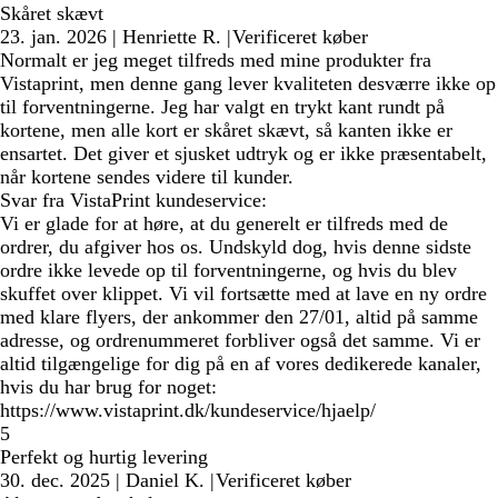
Skåret skævt
23. jan. 2026
|
Henriette R.
|
Verificeret køber
Normalt er jeg meget tilfreds med mine produkter fra
Vistaprint, men denne gang lever kvaliteten desværre ikke op
til forventningerne. Jeg har valgt en trykt kant rundt på
kortene, men alle kort er skåret skævt, så kanten ikke er
ensartet. Det giver et sjusket udtryk og er ikke præsentabelt,
når kortene sendes videre til kunder.
Svar fra VistaPrint kundeservice:
Vi er glade for at høre, at du generelt er tilfreds med de
ordrer, du afgiver hos os. Undskyld dog, hvis denne sidste
ordre ikke levede op til forventningerne, og hvis du blev
skuffet over klippet. Vi vil fortsætte med at lave en ny ordre
med klare flyers, der ankommer den 27/01, altid på samme
adresse, og ordrenummeret forbliver også det samme. Vi er
altid tilgængelige for dig på en af vores dedikerede kanaler,
hvis du har brug for noget:
https://www.vistaprint.dk/kundeservice/hjaelp/
5
Perfekt og hurtig levering
30. dec. 2025
|
Daniel K.
|
Verificeret køber