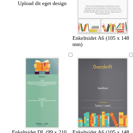
Upload dit eget design
h
b
h
c
Enkeltsidet A6 (105 x 148
v
e
v
r
mm)
i
i
i
e
d
g
d
m
e
e
s
h
s
b
m
c
Enkeltsidet DL (99 x 210
Enkeltsidet A6 (105 x 148