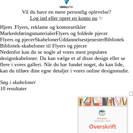
Slide
Vil du have en mere personlig oplevelse?
1
Log ind eller opret en konto nu
✨
af
Hjem
Flyers, reklame og kontorartikler
1
...
Markedsføringsmaterialer
Flyers og foldede pjecer
Flyers og pjecer
Skabeloner
Uddannelsestjenester
Bibliotek
Bibliotek-skabeloner til Flyers og pjecer
Nedenfor kan du se nogle af vores mest populære
designskabeloner. Du kan vælge et af disse design eller se
flere i vores galleri. Når du har fundet noget, du kan lide,
kan du tilføre dine egne detaljer i vores online designstudie.
Søg i skabeloner
10 resultater
Filtre