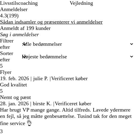
Livsstilscoaching
Vejledning
Anmeldelser
199
4.3
(
199
)
anmeldelser
Sådan indsamler og præsenterer vi anmeldelser
Anmeldt af 199 kunder
Min
søgetekst
Filtrer
efter
Sorter
efter
5
Flyer
19. feb. 2026
|
julie P.
|
Verificeret køber
God kvalitet
5
Nemt og pænt
28. jan. 2026
|
birste K.
|
Verificeret køber
Har brugt VP mange gange. Altid tilfreds. Lavede ydermere
en fejl, så jeg måtte genbesættelse. Tusind tak for den meget
fine service 👌
3