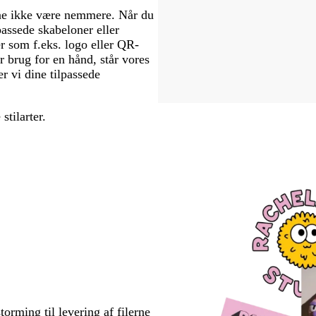
unne ikke være nemmere. Når du
passede skabeloner eller
er som f.eks. logo eller QR-
r brug for en hånd, står vores
er vi dine tilpassede
stilarter.
torming til levering af filerne