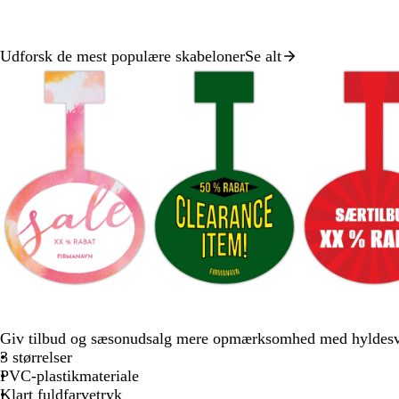
Udforsk de mest populære skabeloner
Se alt
Slide
1
af
8
l
s
b
v
r
y
k
l
i
ø
s
o
å
n
d
Giv tilbud og sæsonudsalg mere opmærksomhed med hyldesv
e
v
g
r
3 størrelser
r
g
r
ø
PVC-plastikmateriale
ø
r
ø
d
Klart fuldfarvetryk