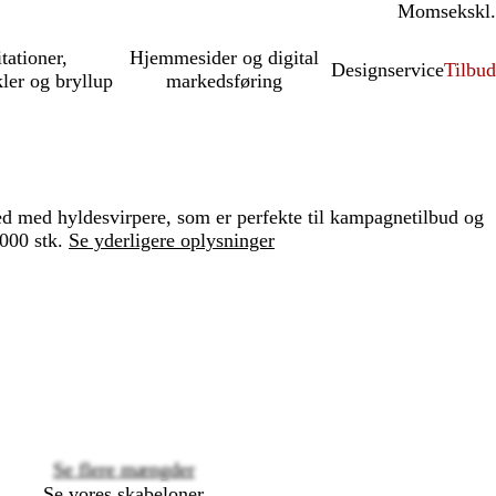
Moms
inkl.
ekskl.
itationer,
Hjemmesider og digital
Designservice
Tilbud
kler og bryllup
markedsføring
med hyldesvirpere, som er perfekte til kampagnetilbud og
000 stk.
Se yderligere oplysninger
Loading
options
Se flere mængder
Se vores skabeloner