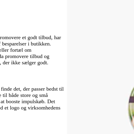
l
i
n
e
a
i
n
i
å
l
n
k
o
f
s
l
g
o
l
a
a
r
t
e
r
ø
t
t
v
n
a
e
promovere et godt tilbud, har
t
f besparelser i butikken.
eller fortæl om
da promovere tilbud og
, der ikke sælger godt.
finde det, der passer bedst til
 til både store og små
 at booste impulskøb. Det
med et logo og virksomhedens