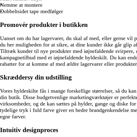
d
ø
n
Nemme at montere
n
Dobbeltsidet tape medfølger
Promovér produkter i butikken
Uanset om du har lagervarer, du skal af med, eller gerne vil 
du her muligheden for at sikre, at dine kunder ikke går glip a
Tiltræk kunder til nye produkter med iøjnefaldende svirpere, 
kampagnetilbud med et iøjnefaldende hyldeskilt. Du kan end
rabatter for at komme af med ældre lagervarer eller produkter
Skræddersy din udstilling
Vores hyldeskilte fås i mange forskellige størrelser, så du kan 
din butik. Disse budgetvenlige marketingværktøjer er perfekte
virksomheder, og de kan sættes på hylder, gange og diske for
tydelige tryk i fuld farve giver en bedre brandgenkendelse 
egne farver.
Intuitiv designproces