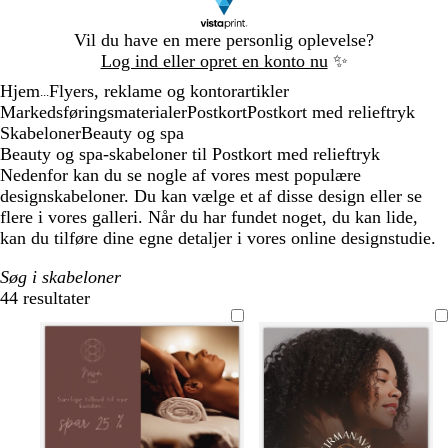
Slide
Vil du have en mere personlig oplevelse?
1
Log ind eller opret en konto nu
✨
af
Hjem
Flyers, reklame og kontorartikler
1
...
Markedsføringsmaterialer
Postkort
Postkort med relieftryk
Skabeloner
Beauty og spa
Beauty og spa-skabeloner til Postkort med relieftryk
Nedenfor kan du se nogle af vores mest populære
designskabeloner. Du kan vælge et af disse design eller se
flere i vores galleri. Når du har fundet noget, du kan lide,
kan du tilføre dine egne detaljer i vores online designstudie.
Søg i skabeloner
44 resultater
Filtre