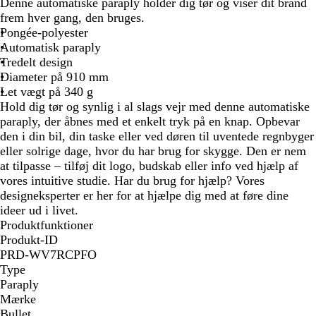
i
r
n
d
r
Denne automatiske paraply holder dig tør og viser dit brand
d
t
g
i
frem hver gang, den bruges.
e
n
Pongée-polyester
b
e
Automatisk paraply
l
b
Tredelt design
å
l
Diameter på 910 mm
å
Let vægt på 340 g
Hold dig tør og synlig i al slags vejr med denne automatiske
paraply, der åbnes med et enkelt tryk på en knap. Opbevar
den i din bil, din taske eller ved døren til uventede regnbyger
eller solrige dage, hvor du har brug for skygge. Den er nem
at tilpasse – tilføj dit logo, budskab eller info ved hjælp af
vores intuitive studie. Har du brug for hjælp? Vores
designeksperter er her for at hjælpe dig med at føre dine
ideer ud i livet.
Produktfunktioner
Produkt-ID
PRD-WV7RCPFO
Type
Paraply
Mærke
Bullet