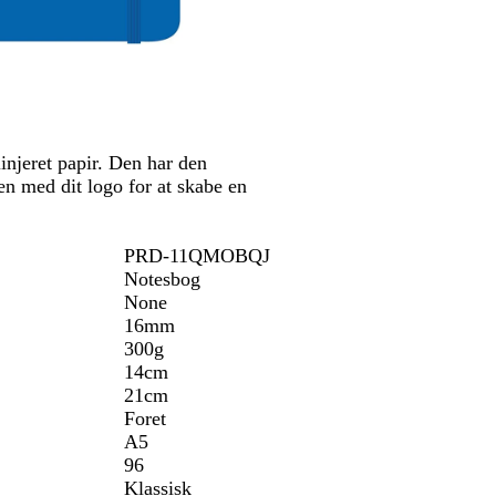
b
e
s
r
l
ø
å
n
injeret papir. Den har den
den med dit logo for at skabe en
PRD-11QMOBQJ
Notesbog
None
16mm
300g
14cm
21cm
Foret
A5
96
Klassisk