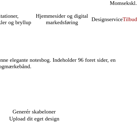
Moms
inkl.
ekskl.
itationer,
Hjemmesider og digital
Designservice
Tilbud
kler og bryllup
markedsføring
nne elegante notesbog. Indeholder 96 foret sider, en
 bogmærkebånd.
Generér skabeloner
Upload dit eget design