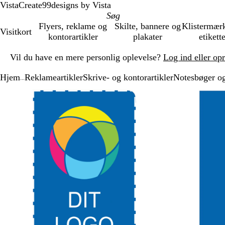
VistaCreate
99designs by Vista
Flyers, reklame og
Skilte, bannere og
Klistermær
Visitkort
kontorartikler
plakater
etikett
Slide
Vil du have en mere personlig oplevelse?
Log ind eller op
1
af
Hjem
Reklameartikler
Skrive- og kontorartikler
Notesbøger og
1
...
Slide
Zoombart
Zoomet
Brug
Klik
1
billede
til
tasterne
for
af
minimum
plus
at
2
og
udvide
minus
til
at
zoome
og
piletasterne
til
at
panorere