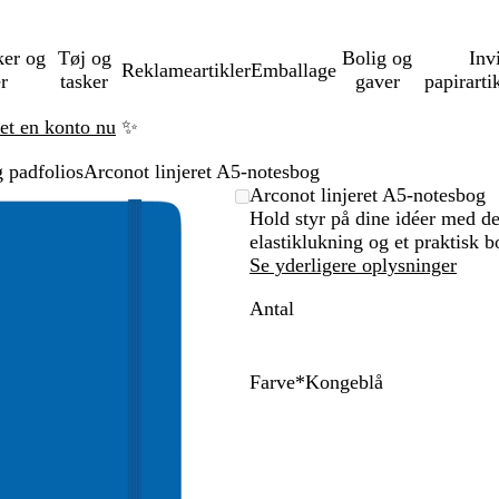
ker og
Tøj og
Bolig og
Inv
Reklameartikler
Emballage
er
tasker
gaver
papirarti
ret en konto nu
✨
 padfolios
Arconot linjeret A5-notesbog
Zoombart
Zoomet
Brug
Klik
Arconot linjeret A5-notesbog
billede
til
tasterne
for
Hold styr på dine idéer med de
minimum
plus
at
elastiklukning og et praktisk
og
udvide
Se yderligere oplysninger
minus
Antal
til
at
zoome
og
Farve
*
Kongeblå
piletasterne
K
H
S
B
R
O
T
L
til
o
v
o
l
ø
r
u
i
at
n
i
r
å
d
a
r
m
panorere
g
d
t
n
k
e
e
g
i
g