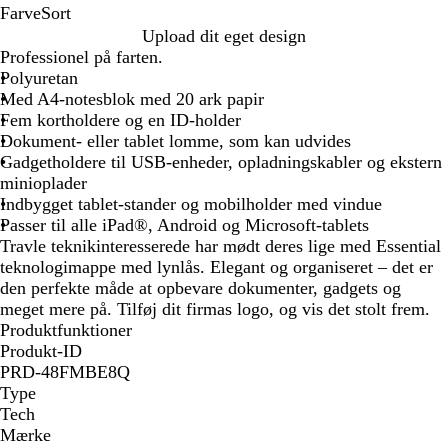
Farve
Sort
S
Upload dit eget design
o
Professionel på farten.
r
Polyuretan
t
Med A4-notesblok med 20 ark papir
Fem kortholdere og en ID-holder
Dokument- eller tablet lomme, som kan udvides
Gadgetholdere til USB-enheder, opladningskabler og ekstern
minioplader
Indbygget tablet-stander og mobilholder med vindue
Passer til alle iPad®, Android og Microsoft-tablets
Travle teknikinteresserede har mødt deres lige med Essential
teknologimappe med lynlås. Elegant og organiseret – det er
den perfekte måde at opbevare dokumenter, gadgets og
meget mere på. Tilføj dit firmas logo, og vis det stolt frem.
Produktfunktioner
Produkt-ID
PRD-48FMBE8Q
Type
Tech
Mærke