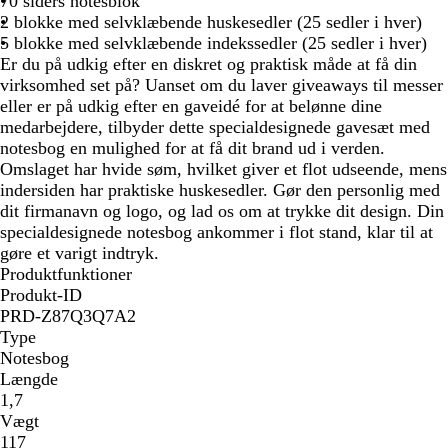
70 siders notesblok
å
2 blokke med selvklæbende huskesedler (25 sedler i hver)
5 blokke med selvklæbende indekssedler (25 sedler i hver)
Er du på udkig efter en diskret og praktisk måde at få din
virksomhed set på? Uanset om du laver giveaways til messer
eller er på udkig efter en gaveidé for at belønne dine
medarbejdere, tilbyder dette specialdesignede gavesæt med
notesbog en mulighed for at få dit brand ud i verden.
Omslaget har hvide søm, hvilket giver et flot udseende, mens
indersiden har praktiske huskesedler. Gør den personlig med
dit firmanavn og logo, og lad os om at trykke dit design. Din
specialdesignede notesbog ankommer i flot stand, klar til at
gøre et varigt indtryk.
Produktfunktioner
Produkt-ID
PRD-Z87Q3Q7A2
Type
Notesbog
Længde
1,7
Vægt
117