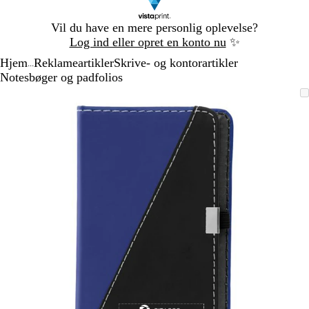
Slide
Vil du have en mere personlig oplevelse?
1
Log ind eller opret en konto nu
✨
af
Hjem
Reklameartikler
Skrive- og kontorartikler
1
...
Notesbøger og padfolios
Slide
Zoombart
Zoomet
Brug
Klik
1
billede
til
tasterne
for
af
minimum
plus
at
1
og
udvide
minus
til
at
zoome
og
piletasterne
til
at
panorere