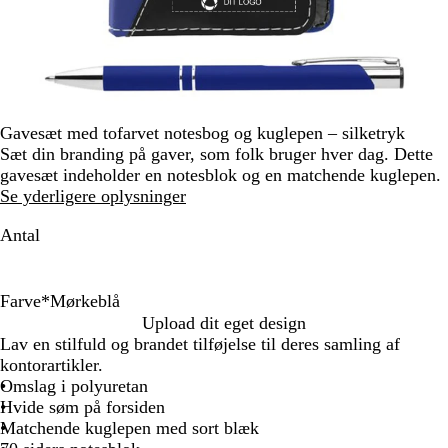
Gavesæt med tofarvet notesbog og kuglepen – silketryk
Sæt din branding på gaver, som folk bruger hver dag. Dette
gavesæt indeholder en notesblok og en matchende kuglepen.
Se yderligere oplysninger
Antal
Farve
*
Mørkeblå
R
M
Upload dit eget design
ø
ø
Lav en stilfuld og brandet tilføjelse til deres samling af
d
r
kontorartikler.
k
Omslag i polyuretan
e
Hvide søm på forsiden
b
Matchende kuglepen med sort blæk
l