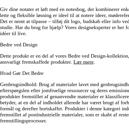
Giv dine notater et løft med en notesbog, der kombinerer enk
lette og fleksible løsning er ideel til at notere ideer, møderefe
Det er nemt at tilpasse – tilføj dit logo, budskab eller info ve
studie. Har du brug for hjælp? Vores designeksperter er her f
idéer til live.
Bedre ved Design
Dette produkt er en del af vores Bedre ved Design-kollektio
ansvarligt fremskaffede produkter.
Lær mere
.
Hvad Gør Det Bedre
Genbrugsindhold:
Brug af materialer lavet med genbrugsindh
efterspørgslen efter jomfruelige ressourcer og deres emission
produkter fremstillet af genanvendte materialer er klassifice
betyder, at en del af indholdet allerede har været brugt af forb
formål og derefter bortskaffet. Produkter i denne kategori ind
fremstillet af postindustrielle materialer, som er skabt af reste
fremstillingsprocesser.