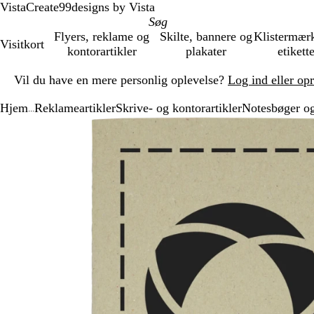
VistaCreate
99designs by Vista
Flyers, reklame og
Skilte, bannere og
Klistermær
Visitkort
kontorartikler
plakater
etikett
Slide
Vil du have en mere personlig oplevelse?
Log ind eller op
1
af
Hjem
Reklameartikler
Skrive- og kontorartikler
Notesbøger og
1
...
Slide
Zoombart
Zoomet
Brug
Klik
1
billede
til
tasterne
for
af
minimum
plus
at
1
og
udvide
minus
til
at
zoome
og
piletasterne
til
at
panorere