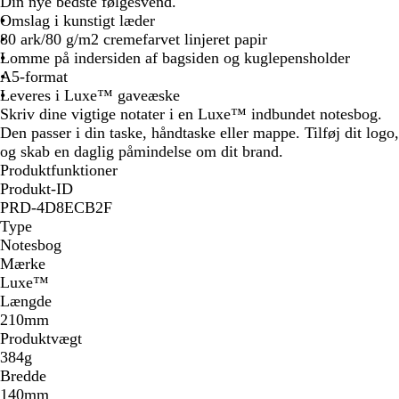
o
Din nye bedste følgesvend.
r
Omslag i kunstigt læder
t
80 ark/80 g/m2 cremefarvet linjeret papir
Lomme på indersiden af bagsiden og kuglepensholder
A5-format
Leveres i Luxe™ gaveæske
Skriv dine vigtige notater i en Luxe™ indbundet notesbog.
Den passer i din taske, håndtaske eller mappe. Tilføj dit logo,
og skab en daglig påmindelse om dit brand.
Produktfunktioner
Produkt-ID
PRD-4D8ECB2F
Type
Notesbog
Mærke
Luxe™
Længde
210mm
Produktvægt
384g
Bredde
140mm