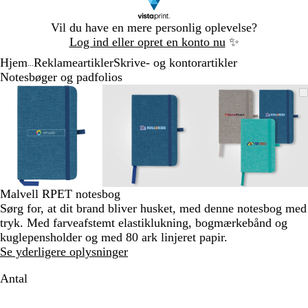
Slide
Vil du have en mere personlig oplevelse?
1
Log ind eller opret en konto nu
✨
af
Hjem
Reklameartikler
Skrive- og kontorartikler
1
...
Notesbøger og padfolios
Slide
Zoombart
Zoomet
Brug
Klik
Zoombart
Zoomet
Brug
Klik
Zoombart
Zoomet
Brug
Klik
1
billede
til
tasterne
for
billede
til
tasterne
for
billede
til
tasterne
for
af
minimum
plus
at
minimum
plus
at
minimum
plus
at
3
og
udvide
og
udvide
og
udvide
minus
minus
minus
til
til
til
at
at
at
zoome
zoome
zoome
Malvell RPET notesbog
og
og
og
Sørg for, at dit brand bliver husket, med denne notesbog med
piletasterne
piletasterne
piletastern
tryk. Med farveafstemt elastiklukning, bogmærkebånd og
til
til
til
kuglepensholder og med 80 ark linjeret papir.
at
at
at
Se yderligere oplysninger
panorere
panorere
panorere
Antal