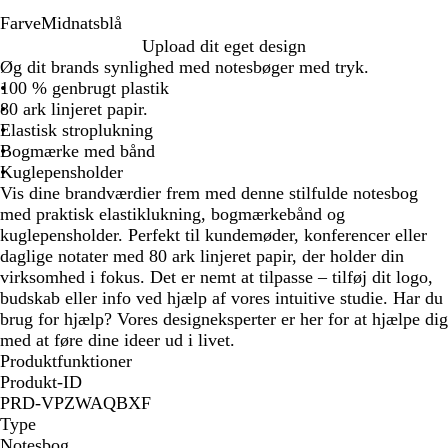
Farve
Midnatsblå
M
Upload dit eget design
i
Øg dit brands synlighed med notesbøger med tryk.
d
100 % genbrugt plastik
n
80 ark linjeret papir.
a
Elastisk stroplukning
t
Bogmærke med bånd
s
Kuglepensholder
b
Vis dine brandværdier frem med denne stilfulde notesbog
l
med praktisk elastiklukning, bogmærkebånd og
å
kuglepensholder. Perfekt til kundemøder, konferencer eller
daglige notater med 80 ark linjeret papir, der holder din
virksomhed i fokus. Det er nemt at tilpasse – tilføj dit logo,
budskab eller info ved hjælp af vores intuitive studie. Har du
brug for hjælp? Vores designeksperter er her for at hjælpe dig
med at føre dine ideer ud i livet.
Produktfunktioner
Produkt-ID
PRD-VPZWAQBXF
Type
Notesbog