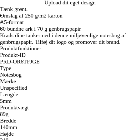
B
Upload dit eget design
e
Tænk grønt.
i
Omslag af 250 g/m2 karton
g
A5-format
e
80 bundne ark i 70 g genbrugspapir
Krads dine tanker ned i denne miljøvenlige notesbog af
genbrugspapir. Tilføj dit logo og promover dit brand.
Produktfunktioner
Produkt-ID
PRD-OR6TFJGE
Type
Notesbog
Mærke
Unspecified
Længde
5mm
Produktvægt
89g
Bredde
140mm
Højde