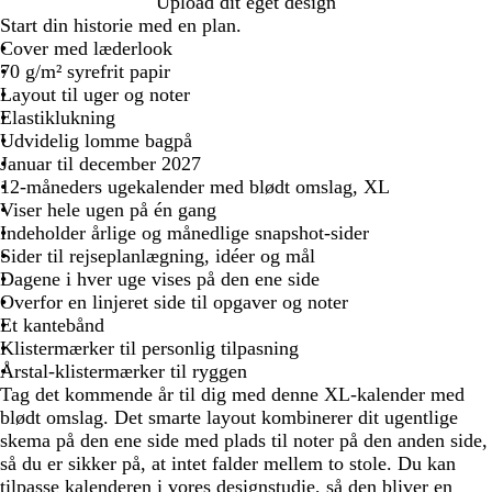
S
S
Upload dit eget design
a
o
Start din historie med en plan.
f
r
Cover med læderlook
i
t
70 g/m² syrefrit papir
r
Layout til uger og noter
b
Elastiklukning
l
Udvidelig lomme bagpå
å
Januar til december 2027
12-måneders ugekalender med blødt omslag, XL
Viser hele ugen på én gang
Indeholder årlige og månedlige snapshot-sider
Sider til rejseplanlægning, idéer og mål
Dagene i hver uge vises på den ene side
Overfor en linjeret side til opgaver og noter
Et kantebånd
Klistermærker til personlig tilpasning
Årstal-klistermærker til ryggen
Tag det kommende år til dig med denne XL-kalender med
blødt omslag. Det smarte layout kombinerer dit ugentlige
skema på den ene side med plads til noter på den anden side,
så du er sikker på, at intet falder mellem to stole. Du kan
tilpasse kalenderen i vores designstudie, så den bliver en