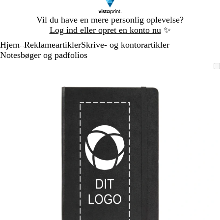
Slide
Vil du have en mere personlig oplevelse?
1
Log ind eller opret en konto nu
✨
af
Hjem
Reklameartikler
Skrive- og kontorartikler
1
...
Notesbøger og padfolios
Slide
Zoombart
Zoomet
Brug
Klik
1
billede
til
tasterne
for
af
minimum
plus
at
1
og
udvide
minus
til
at
zoome
og
piletasterne
til
at
panorere