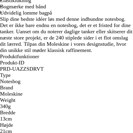
Elastiklukning
0
Bogmærke med bånd
0
Udvidelig lomme bagpå
Slip dine bedste idéer løs med denne indbundne notesbog.
Det er ikke bare endnu en notesbog, det er et fristed for dine
tanker. Uanset om du noterer daglige tanker eller skitserer dit
næste store projekt, er de 240 stiplede sider i et flot omslag
dit lærred. Tilpas din Moleskine i vores designstudie, hvor
din unikke stil møder klassisk raffinement.
Produktfunktioner
Produkt-ID
PRD-UAZZSDRVT
Type
Notesbog
Brand
Moleskine
Weight
340g
Bredde
13cm
Højde
21cm