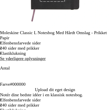
Moleskine Classic L Notesbog Med Hårdt Omslag - Prikket
Papir
Elfenbensfarvede sider
240 sider med prikker
Elastiklukning
Se yderligere oplysninger
Antal
Farve
#000000
#
Upload dit eget design
0
Notér dine bedste idéer i en klassisk notesbog.
0
Elfenbensfarvede sider
0
240 sider med prikker
0