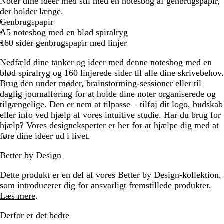
e
o
e
r
Notér dine ideer med stil med en notesbog af genbrugspapir,
i
r
b
a
der holder længe.
g
t
n
Genbrugspapir
e
s
A5 notesbog med en blød spiralryg
k
160 sider genbrugspapir med linjer
m
Nedfæld dine tanker og ideer med denne notesbog med en
a
blød spiralryg og 160 linjerede sider til alle dine skrivebehov.
r
Brug den under møder, brainstorming-sessioner eller til
i
daglig journalføring for at holde dine noter organiserede og
n
tilgængelige. Den er nem at tilpasse – tilføj dit logo, budskab
e
eller info ved hjælp af vores intuitive studie. Har du brug for
b
hjælp? Vores designeksperter er her for at hjælpe dig med at
l
føre dine ideer ud i livet.
å
Better by Design
Dette produkt er en del af vores Better by Design-kollektion,
som introducerer dig for ansvarligt fremstillede produkter.
Læs mere
.
Derfor er det bedre