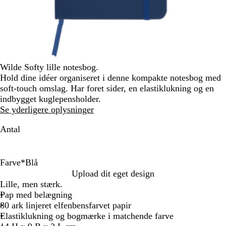
Wilde Softy lille notesbog.
Hold dine idéer organiseret i denne kompakte notesbog med
soft-touch omslag. Har foret sider, en elastiklukning og en
indbygget kuglepensholder.
Se yderligere oplysninger
Antal
Farve
*
Blå
R
B
S
Upload dit eget design
ø
l
o
Lille, men stærk.
d
å
r
Pap med belægning
t
80 ark linjeret elfenbensfarvet papir
Elastiklukning og bogmærke i matchende farve